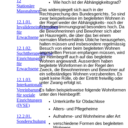
12
Wie hoch ist der Abhängigkeitsgrad?
Stationäre
Das widerspiegelt sich auch in der
Massnahmen
Rechtsprechung des Bundesgerichts. So sind
zwar beispielsweise im begleiteten Wohnen in
12.1.01.
der Regel weder der Abhängigkeits- noch der
Fremdbestimmungsgrad besonders hoch. Da
Invalideneinrichtungen
die Bewohnerinnen und Bewohner sich aber
für
an Hausregeln, die über das bei einem
Erwachsene
normalen Mietverhältnis Übliche herausgehen,
halten müssen und insbesondere regelmässig
12.1.02.
Besuch von einer beim begleiteten Wohnen
angestellten Person empfangen müssen, wird
Suchttherapeutische
der Heimbegriff auch auf das begleitete
Einrichtungen
Wohnen angewandt. Ausserdem haben
für
begleitete Wohnformen in der Regel den
Erwachsene
Zweck, die Bewohnerinnen und Bewohner auf
ein selbständiges Wohnen vorzubereiten. Es
spielt keine Rolle, ob der Eintritt freiwillig oder
12.1.03.
unter Zwang erfolgt ist.
Interkantonale
Vereinbarung
Es fallen beispielsweise folgende Wohnformen
unter den Heimbegriff:
für soziale
Einrichtungen
Unterkünfte für Obdachlose
(IVSE)
Alters- und Pflegeheime
12.2.01.
Aufnahme- und Wohnheime aller Art
Sonderschulung
verschiedene Formen des begleiteten
Wohnens