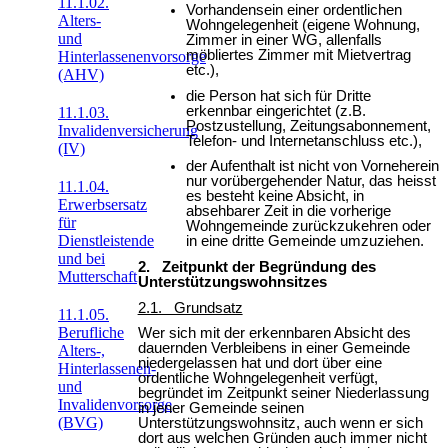
11.1.02.
Vorhandensein einer ordentlichen
Alters-
Wohngelegenheit (eigene Wohnung,
und
Zimmer in einer WG, allenfalls
möbliertes Zimmer mit Mietvertrag
Hinterlassenenvorsorge
etc.),
(AHV)
die Person hat sich für Dritte
erkennbar eingerichtet (z.B.
11.1.03.
Postzustellung, Zeitungsabonnement,
Invalidenversicherung
Telefon- und Internetanschluss etc.),
(IV)
der Aufenthalt ist nicht von Vorneherein
nur vorübergehender Natur, das heisst
11.1.04.
es besteht keine Absicht, in
Erwerbsersatz
absehbarer Zeit in die vorherige
für
Wohngemeinde zurückzukehren oder
Dienstleistende
in eine dritte Gemeinde umzuziehen.
und bei
2. Zeitpunkt der Begründung des
Mutterschaft
Unterstützungswohnsitzes
2.1. Grundsatz
11.1.05.
Berufliche
Wer sich mit der erkennbaren Absicht des
dauernden Verbleibens in einer Gemeinde
Alters-,
niedergelassen hat und dort über eine
Hinterlassenen-
ordentliche Wohngelegenheit verfügt,
und
begründet im Zeitpunkt seiner Niederlassung
Invalidenvorsorge
in jener Gemeinde seinen
(BVG)
Unterstützungswohnsitz, auch wenn er sich
dort aus welchen Gründen auch immer nicht