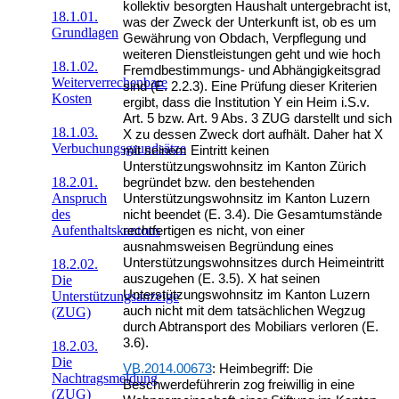
kollektiv besorgten Haushalt untergebracht ist,
18.1.01.
was der Zweck der Unterkunft ist, ob es um
Grundlagen
Gewährung von Obdach, Verpflegung und
weiteren Dienstleistungen geht und wie hoch
18.1.02.
Fremdbestimmungs- und Abhängigkeitsgrad
Weiterverrechenbare
sind (E. 2.2.3). Eine Prüfung dieser Kriterien
Kosten
ergibt, dass die Institution Y ein Heim i.S.v.
Art. 5 bzw. Art. 9 Abs. 3 ZUG darstellt und sich
18.1.03.
X zu dessen Zweck dort aufhält. Daher hat X
Verbuchungsgrundsätze
mit seinem Eintritt keinen
Unterstützungswohnsitz im Kanton Zürich
18.2.01.
begründet bzw. den bestehenden
Anspruch
Unterstützungswohnsitz im Kanton Luzern
des
nicht beendet (E. 3.4). Die Gesamtumstände
Aufenthaltskantons
rechtfertigen es nicht, von einer
ausnahmsweisen Begründung eines
Unterstützungswohnsitzes durch Heimeintritt
18.2.02.
auszugehen (E. 3.5). X hat seinen
Die
Unterstützungswohnsitz im Kanton Luzern
Unterstützungsanzeige
auch nicht mit dem tatsächlichen Wegzug
(ZUG)
durch Abtransport des Mobiliars verloren (E.
3.6).
18.2.03.
Die
VB.2014.00673
: Heimbegriff: Die
Nachtragsmeldung
Beschwerdeführerin zog freiwillig in eine
(ZUG)