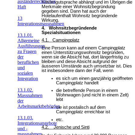
ausländerrechtlicher
Kostengutsprache abhängt und im Übrigen die
Haft
Merkmale einer Wohnsitzbegründung
gegeben sind. Dann hat auch der
Hotelaufenthalt Wohnsitz begründende
13
Wirkung.
Integrationsmassnahmen
4. Wohnsitzbegründende
Spezialsituationen
13.1.01.
4.1. Campingplatz
Allgemeine
Ausführungen
Eine Person kann auf einem Campingplatz
zu Fragen
einen Unterstützungswohnsitz begründen,
der
wenn sie die Absicht hat, dort längerfristig zu
bleiben und diese Absicht aufgrund der
beruflichen
äusseren Umstände auch umsetzbar ist. Dies
und
ist insbesondere dann der Fall, wenn
sozialen
es sich um einen ganzjährig geöffneten
Integration
Campingplatz handelt
13.1.02.
die betreffende Person in einem
Wohnwagen (und nicht in einem Zelt)
Massnahmen
lebt
der
Arbeitsmarktbehörden
sie ist postalisch auf dem
Campingplatz erreichbar ist
13.1.03.
etc.
Integrationsangebote
4.2. Jenische und Sinti
und -
massnahmen