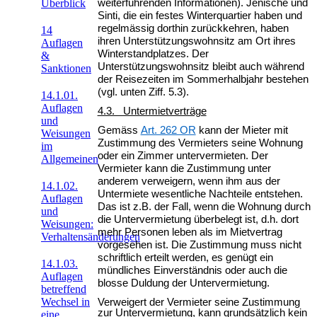
Überblick
weiterführenden Informationen). Jenische und
Sinti, die ein festes Winterquartier haben und
regelmässig dorthin zurückkehren, haben
14
ihren Unterstützungswohnsitz am Ort ihres
Auflagen
Winterstandplatzes. Der
&
Unterstützungswohnsitz bleibt auch während
Sanktionen
der Reisezeiten im Sommerhalbjahr bestehen
(vgl. unten Ziff. 5.3).
14.1.01.
Auflagen
4.3. Untermietverträge
und
Gemäss
Art. 262 OR
kann der Mieter mit
Weisungen
Zustimmung des Vermieters seine Wohnung
im
oder ein Zimmer untervermieten. Der
Allgemeinen
Vermieter kann die Zustimmung unter
anderem verweigern, wenn ihm aus der
14.1.02.
Untermiete wesentliche Nachteile entstehen.
Auflagen
Das ist z.B. der Fall, wenn die Wohnung durch
und
die Untervermietung überbelegt ist, d.h. dort
Weisungen:
mehr Personen leben als im Mietvertrag
Verhaltensänderungen
vorgesehen ist. Die Zustimmung muss nicht
schriftlich erteilt werden, es genügt ein
14.1.03.
mündliches Einverständnis oder auch die
Auflagen
blosse Duldung der Untervermietung.
betreffend
Wechsel in
Verweigert der Vermieter seine Zustimmung
zur Untervermietung, kann grundsätzlich kein
eine