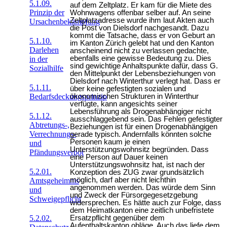
5.1.09.
auf dem Zeltplatz. Er kam für die Miete des
Prinzip der
Wohnwagens offenbar selber auf. An seine
Zeltplatzadresse wurde ihm laut Akten auch
Ursachenbekämpfung
die Post von Dielsdorf nachgesandt. Dazu
kommt die Tatsache, dass er von Geburt an
5.1.10.
im Kanton Zürich gelebt hat und den Kanton
Darlehen
anscheinend nicht zu verlassen gedachte,
ebenfalls eine gewisse Bedeutung zu. Dies
in der
sind gewichtige Anhaltspunkte dafür, dass G.
Sozialhilfe
den Mittelpunkt der Lebensbeziehungen von
Dielsdorf nach Winterthur verlegt hat. Dass er
5.1.11.
über keine gefestigten sozialen und
ökonomischen Strukturen in Winterthur
Bedarfsdeckungsprinzip
verfügte, kann angesichts seiner
Lebensführung als Drogenabhängiger nicht
5.1.12.
ausschlaggebend sein. Das Fehlen gefestigter
Abtretungs-,
Beziehungen ist für einen Drogenabhängigen
Verrechnungs-
gerade typisch. Andernfalls könnten solche
Personen kaum je einen
und
Unterstützungswohnsitz begründen. Dass
Pfändungsverbot
eine Person auf Dauer keinen
Unterstützungswohnsitz hat, ist nach der
5.2.01.
Konzeption des ZUG zwar grundsätzlich
möglich, darf aber nicht leichthin
Amtsgeheimnis
angenommen werden. Das würde dem Sinn
und
und Zweck der Fürsorgegesetzgebung
Schweigepflicht
widersprechen. Es hätte auch zur Folge, dass
dem Heimatkanton eine zeitlich unbefristete
Ersatzpflicht gegenüber dem
5.2.02.
Aufenthaltskanton obläge. Auch das liefe dem