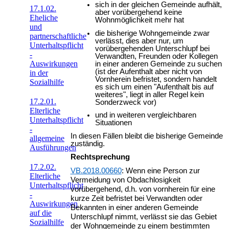
sich in der gleichen Gemeinde aufhält,
17.1.02.
aber vorübergehend keine
Eheliche
Wohnmöglichkeit mehr hat
und
die bisherige Wohngemeinde zwar
partnerschaftliche
verlässt, dies aber nur, um
Unterhaltspflicht
vorübergehenden Unterschlupf bei
-
Verwandten, Freunden oder Kollegen
Auswirkungen
in einer anderen Gemeinde zu suchen
(ist der Aufenthalt aber nicht von
in der
Vornherein befristet, sondern handelt
Sozialhilfe
es sich um einen "Aufenthalt bis auf
weiteres", liegt in aller Regel kein
17.2.01.
Sonderzweck vor)
Elterliche
und in weiteren vergleichbaren
Unterhaltspflicht
Situationen
-
In diesen Fällen bleibt die bisherige Gemeinde
allgemeine
zuständig.
Ausführungen
Rechtsprechung
17.2.02.
VB.2018.00660
: Wenn eine Person zur
Elterliche
Vermeidung von Obdachlosigkeit
Unterhaltspflicht
vorübergehend, d.h. von vornherein für eine
-
kurze Zeit befristet bei Verwandten oder
Auswirkungen
Bekannten in einer anderen Gemeinde
auf die
Unterschlupf nimmt, verlässt sie das Gebiet
Sozialhilfe
der Wohngemeinde zu einem bestimmten