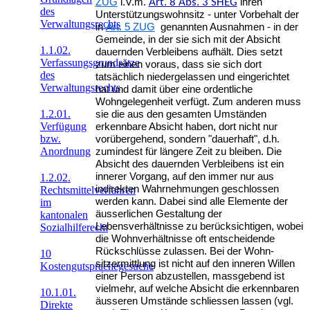
ZUG
i.V.m.
Art. 8 Abs. 3 SHEG
ihren
des
Unterstützungswohnsitz - unter Vorbehalt der
Verwaltungsrechts
in
Art. 5 ZUG
genannten Ausnahmen - in der
Gemeinde, in der sie sich mit der Absicht
1.1.02.
dauernden Verbleibens aufhält. Dies setzt
Verfassungsgrundsätze
zum einen voraus, dass sie sich dort
des
tatsächlich niedergelassen und eingerichtet
Verwaltungsrechts
hat und damit über eine ordentliche
Wohngelegenheit verfügt. Zum anderen muss
1.2.01.
sie die aus den gesamten Umstän­den
Verfügung
erkennbare Absicht haben, dort nicht nur
bzw.
vorübergehend, sondern "dauerhaft", d.h.
Anordnung
zumindest für längere Zeit zu bleiben. Die
Absicht des dauernden Verbleibens ist ein
innerer Vorgang, auf den immer nur aus
1.2.02.
indirekten Wahrnehmungen geschlossen
Rechtsmittelverfahren
werden kann. Dabei sind alle Elemente der
im
äusserlichen Gestaltung der
kantonalen
Lebensverhältnisse zu berücksich­tigen, wobei
Sozialhilferecht
die Wohnverhältnisse oft entscheidende
Rückschlüsse zulassen. Bei der Wohn­
10
sitzermittlung ist nicht auf den inneren Willen
Kostengutsprachegesuche
einer Person abzustellen, massgebend ist
vielmehr, auf welche Absicht die erkennbaren
10.1.01.
äusseren Umstände schliessen lassen (vgl.
Direkte