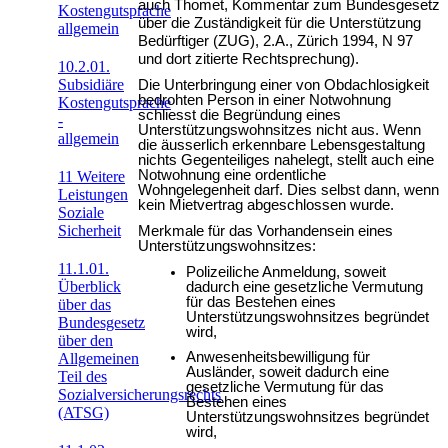
auch Thomet, Kommentar zum Bundesgesetz
Kostengutsprache
über die Zuständigkeit für die Unterstützung
allgemein
Bedürftiger (ZUG), 2.A., Zürich 1994, N 97
und dort zitierte Rechtsprechung).
10.2.01.
Subsidiäre
Die Unterbringung einer von Obdachlosigkeit
bedrohten Person in einer Notwohnung
Kostengutsprache
schliesst die Begründung eines
-
Unterstützungswohnsitzes nicht aus. Wenn
allgemein
die äusserlich erkennbare Lebensgestaltung
nichts Gegenteiliges nahelegt, stellt auch eine
Notwohnung eine ordentliche
11 Weitere
Wohngelegenheit darf. Dies selbst dann, wenn
Leistungen
kein Mietvertrag abgeschlossen wurde.
Soziale
Sicherheit
Merkmale für das Vorhandensein eines
Unterstützungswohnsitzes:
11.1.01.
Polizeiliche Anmeldung, soweit
Überblick
dadurch eine gesetzliche Vermutung
für das Bestehen eines
über das
Unterstützungswohnsitzes begründet
Bundesgesetz
wird,
über den
Anwesenheitsbewilligung für
Allgemeinen
Ausländer, soweit dadurch eine
Teil des
gesetzliche Vermutung für das
Sozialversicherungsrechts
Bestehen eines
(ATSG)
Unterstützungswohnsitzes begründet
wird,