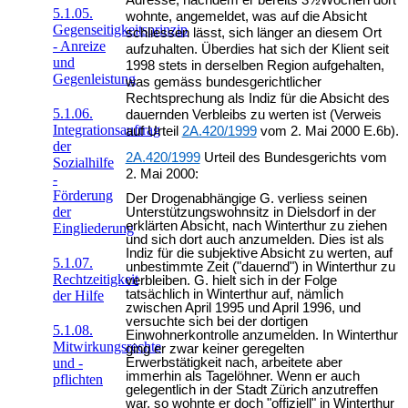
Adresse, nachdem er bereits 3½Wochen dort
5.1.05.
wohnte, angemeldet, was auf die Absicht
Gegenseitigkeitsprinzip
schliessen lässt, sich länger an diesem Ort
- Anreize
aufzuhalten. Überdies hat sich der Klient seit
und
1998 stets in derselben Region aufgehalten,
Gegenleistung
was gemäss bundesgerichtlicher
Rechtsprechung als Indiz für die Absicht des
5.1.06.
dauernden Verbleibs zu werten ist (Verweis
Integrationsauftrag
auf Urteil
2A.420/1999
vom 2. Mai 2000 E.6b).
der
2A.420/1999
Urteil des Bundesgerichts vom
Sozialhilfe
2. Mai 2000:
-
Förderung
Der Drogenabhängige G. verliess seinen
der
Unterstützungswohnsitz in Dielsdorf in der
erklärten Absicht, nach Winterthur zu ziehen
Eingliederung
und sich dort auch anzumelden. Dies ist als
Indiz für die subjektive Absicht zu werten, auf
5.1.07.
unbestimmte Zeit ("dauernd") in Winterthur zu
Rechtzeitigkeit
verbleiben. G. hielt sich in der Folge
tatsächlich in Winterthur auf, nämlich
der Hilfe
zwischen April 1995 und April 1996, und
versuchte sich bei der dortigen
5.1.08.
Einwohnerkontrolle anzumelden. In Winterthur
Mitwirkungsrechte
ging er zwar keiner geregelten
Erwerbstätigkeit nach, arbeitete aber
und -
immerhin als Tagelöhner. Wenn er auch
pflichten
gelegentlich in der Stadt Zürich anzutreffen
war, so wohnte er doch "offiziell" in Winterthur