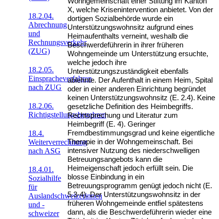
Wohngemeinschaft einer Stiftung im Kanton
X, welche Krisenintervention anbietet. Von der
18.2.04.
dortigen Sozialbehörde wurde ein
Abrechnung
Unterstützungswohnsitz aufgrund eines
und
Heimaufenthalts verneint, weshalb die
Rechnungsverkehr
Beschwerdeführerin in ihrer früheren
(ZUG)
Wohngemeinde um Unterstützung ersuchte,
welche jedoch ihre
18.2.05.
Unterstützungszuständigkeit ebenfalls
Einspracheverfahren
ablehnte. Der Aufenthalt in einem Heim, Spital
nach ZUG
oder in einer anderen Einrichtung begründet
keinen Unterstützungswohnsitz (E. 2.4). Keine
18.2.06.
gesetzliche Definition des Heimbegriffs.
Richtigstellungsbegehren
Rechtsprechung und Literatur zum
Heimbegriff (E. 4). Geringer
Fremdbestimmungsgrad und keine eigentliche
18.4.
Therapie in der Wohngemeinschaft. Bei
Weiterverrechnung
intensiver Nutzung des niederschwelligen
nach ASG
Betreuungsangebots kann die
Heimeigenschaft jedoch erfüllt sein. Die
18.4.01.
blosse Einbindung in ein
Sozialhilfe
Betreuungsprogramm genügt jedoch nicht (E.
für
5.3-4). Der Unterstützungswohnsitz in der
Auslandschweizerinnen
früheren Wohngemeinde entfiel spätestens
und -
dann, als die Beschwerdeführerin wieder eine
schweizer