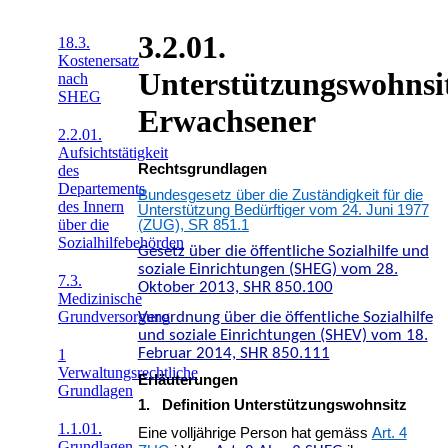
3.2.01.
18.3.
Kostenersatz
Unterstützungswohnsi
nach
SHEG
Erwachsener
2.2.01.
Aufsichtstätigkeit
Rechtsgrundlagen
des
Departements
Bundesgesetz über die Zuständigkeit für die
des Innern
Unterstützung Bedürftiger vom 24. Juni 1977
über die
(ZUG), SR 851.1
Sozialhilfebehörden
Gesetz über die öffentliche Sozialhilfe und
soziale Einrichtungen (SHEG) vom 28.
7.3.
Oktober 2013, SHR 850.100
Medizinische
Grundversorgung
Verordnung über die öffentliche Sozialhilfe
und soziale Einrichtungen (SHEV) vom 18.
Februar 2014, SHR 850.111
1
Verwaltungsrechtliche
Erläuterungen
Grundlagen
1. Definition Unterstützungswohnsitz
1.1.01.
Eine volljährige Person hat gemäss
Art. 4
Grundlagen