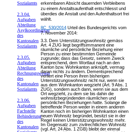
Sozialamts
erkennbaren Absicht dauernden Verbleibens
zu einem Anstaltsaufenthalt entschliesst und
überdies die Anstalt und den Aufenthaltsort frei
2.3.04.
wählt.
Aufgaben
Abteilung
8C_530/2014
Urteil des Bundesgerichts vom
Asylkoordination
7. November 2014:
des
Kantonalen
3.3. Dem Unterstützungswohnsitz gemäss
Art. 4 ZUG liegt begriffsimmanent eine
Sozialamts
räumliche und persönliche Beziehung einer
Person zu einer bestimmten Gemeinde
2.3.05.
zugrunde; dass das Gesetz, seinem Zweck
Aufgaben
entsprechend, dem Wortlaut nach an den
Kanton bzw. Wohnkanton anknüpft, vermag
Abteilung
daran nichts zu ändern. Dementsprechend
Rechnungswesen
verliert eine Person ihren bisherigen
des
Unterstützungswohnsitz nicht nur, wenn sie
Kantonalen
aus dem Wohnkanton wegzieht (Art. 9 Abs. 1
Sozialamts
ZUG), sondern auch dann, wenn sie aus dem
Ort wegzieht, zu dem sie bis dahin die
wohnsitzbegründenden räumlichen und
2.3.06.
persönlichen Beziehungen hatte. Solange die
Aufgaben
betreffende Person weder in einem anderen
Fachstelle
Kanton noch im bisherigen Wohnkanton einen
neuen Wohnsitz begründet, besitzt sie in der
Behinderung
Regel keinen Unterstützungswohnsitz mehr.
des
Im Gegensatz zum zivilrechtlichen Wohnsitz
Kantonalen
(vgl. Art. 24 Abs. 1 ZGB) bleibt der einmal