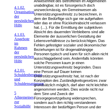
Anwesenheit des Betroffenen im Allgemeinen
unabdingbar, ist es fürsorgerisch doch
4.1.02.
unzweckmässig, ein Gemeinwesen als
Organisation
Unterstützungswohnsitz zu bezeichnen, in
der
dem der Bedürftige sich gar nie aufgehalten
persönlichen
oder das er ohne Rückkehrabsicht verlassen
Hilfe
hat. (…). Für die Ermittlung der subjektiven
Absicht des dauernden Verbleibens sind alle
4.1.03.
Elemente der äusserlichen Gestaltung der
Angebote
Lebensverhältnisse zu berücksichtigen. Das
im
Fehlen gefestigter sozialer und ökonomischer
Rahmen
Beziehungen ist für drogenabhängige
der
Personen typisch und kann für sich allein nicht
persönlichen
ausschlaggebend sein. Andernfalls könnten
Hilfe
solche Personen kaum je einen
Unterstützungswohnsitz begründen. Dass
4.2.01.
eine Person auf Dauer keinen
Schuldenberatung
Unterstützungswohnsitz hat, ist nach der
und
Konzeption des Zuständigkeitsgesetzes zwar
Schuldensanierung
grundsätzlich möglich, darf aber nicht leichthin
angenommen werden. Dies würde nicht nur
5
dem Sinn und Zweck der
Allgemeines
Fürsorgegesetzgebung widersprechen,
zur
sondern auch den richtig verstandenen
Sozialhilfe
Interessen der bedürftigen Person und der