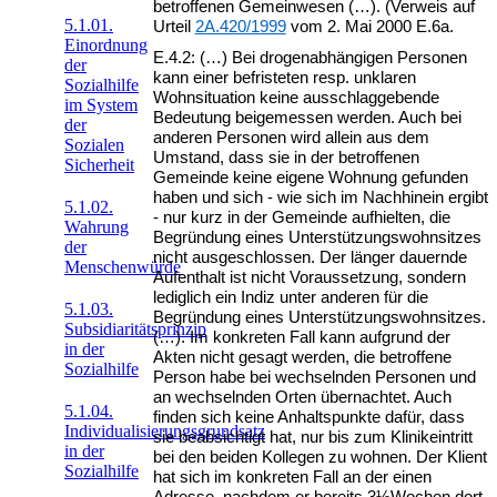
betroffenen Gemeinwesen (…). (Verweis auf
5.1.01.
Urteil
2A.420/1999
vom 2. Mai 2000 E.6a.
Einordnung
E.4.2: (…) Bei drogenabhängigen Personen
der
kann einer befristeten resp. unklaren
Sozialhilfe
Wohnsituation keine ausschlaggebende
im System
Bedeutung beigemessen werden. Auch bei
der
anderen Personen wird allein aus dem
Sozialen
Umstand, dass sie in der betroffenen
Sicherheit
Gemeinde keine eigene Wohnung gefunden
haben und sich - wie sich im Nachhinein ergibt
5.1.02.
- nur kurz in der Gemeinde aufhielten, die
Wahrung
Begründung eines Unterstützungswohnsitzes
der
nicht ausgeschlossen. Der länger dauernde
Menschenwürde
Aufenthalt ist nicht Voraussetzung, sondern
lediglich ein Indiz unter anderen für die
5.1.03.
Begründung eines Unterstützungswohnsitzes.
Subsidiaritätsprinzip
(…). Im konkreten Fall kann aufgrund der
in der
Akten nicht gesagt werden, die betroffene
Sozialhilfe
Person habe bei wechselnden Personen und
an wechselnden Orten übernachtet. Auch
5.1.04.
finden sich keine Anhaltspunkte dafür, dass
Individualisierungsgrundsatz
sie beabsichtigt hat, nur bis zum Klinikeintritt
in der
bei den beiden Kollegen zu wohnen. Der Klient
Sozialhilfe
hat sich im konkreten Fall an der einen