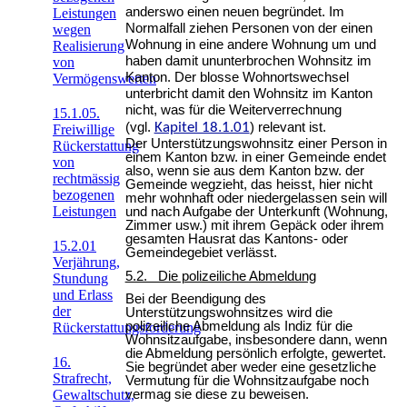
anderswo einen neuen begründet. Im
Leistungen
Normalfall ziehen Personen von der einen
wegen
Wohnung in eine andere Wohnung um und
Realisierung
haben damit ununterbrochen Wohnsitz im
von
Kanton. Der blosse Wohnortswechsel
Vermögenswerten
unterbricht damit den Wohnsitz im Kanton
nicht, was für die Weiterverrechnung
15.1.05.
(vgl.
Kapitel 18.1.01
) relevant ist.
Freiwillige
Der Unterstützungswohnsitz einer Person in
Rückerstattung
einem Kanton bzw. in einer Gemeinde endet
von
also, wenn sie aus dem Kanton bzw. der
rechtmässig
Gemeinde wegzieht, das heisst, hier nicht
bezogenen
mehr wohnhaft oder niedergelassen sein will
Leistungen
und nach Aufgabe der Unterkunft (Wohnung,
Zimmer usw.) mit ihrem Gepäck oder ihrem
gesamten Hausrat das Kantons- oder
15.2.01
Gemeindegebiet verlässt.
Verjährung,
5.2. Die polizeiliche Abmeldung
Stundung
und Erlass
Bei der Beendigung des
der
Unterstützungswohnsitzes wird die
polizeiliche Abmeldung als Indiz für die
Rückerstattungsforderung
Wohnsitzaufgabe, insbesondere dann, wenn
die Abmeldung persönlich erfolgte, gewertet.
16.
Sie begründet aber weder eine gesetzliche
Strafrecht,
Vermutung für die Wohnsitzaufgabe noch
Gewaltschutz,
vermag sie diese zu beweisen.