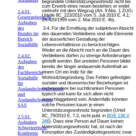
Sozialamts
begründete Unterstützungswohnsitz nicht bis
zum Erwerb eines neuen bestehen; er endet
vielmehr mit dem Wegzug (Art. 9 Abs. 1 ZUG;
2.4.01.
Urteile 8C_223/2010 vom 5. Juli 2010 E. 4.1;
Gesetzgeberische
2A.420/1999 vom 2. Mai 2010 E. 4b).
Aufgaben
des
3.4. Für die Ermittlung der subjektiven Absicht
Bundes im
des dauernden Verbleibens sind alle Elemente
Bereich
der äusserlichen Gestaltung der
Sozialhilfe
Lebensverhältnisse zu berücksichtigen.
Weder an die Absicht noch an die Dauer des
Verbleibens dürfen zu strenge Anforderungen
2.4.02.
gestellt werden. Bei unsteten Personen bildet
Aufgaben
bereits der länger andauernde Aufenthalt an
des
einem Ort ein Indiz für die
Fachbereichs
Wohnsitzbegründung. Das Fehlen gefestigter
Sozialhilfe
sozialer und ökonomischer Beziehungen ist
für
insbesondere bei suchtkranken Personen
Auslandschweizerinnen
typisch und kann für sich allein nicht
und
ausschlaggebend sein. Andernfalls könnten
Auslandschweizer
solche Personen kaum je einen
SAS
Unterstützungswohnsitz begründen (Urteil
8C_79/2010 E. 7.3, nicht publ. in
BGE 136 V
2.5.01.
346
). Dass eine Person auf Dauer keinen
Aufgaben
Unterstützungswohnsitz hat, ist nach der
Schweizerische
Konzeption des Zuständigkeitsgesetzes zwar
Konferenz