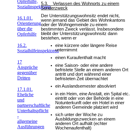
Opferhilfe,
5.3. Verlassen des Wohnorts zu einem
Sozialinspektoren
Sonderzweck
Der Unterstützungswohnsitz endet nicht,
16.1.01.
wenn jemand das Gebiet des Wohnkantons
Orientierung
oder der Wohngemeinde zu einem
über die
bestimmten Zweck verlässt. Insbesondere
bleibt der Unterstützungswohnsitz dann
Opferhilfe
bestehen, wenn er
16.2.
eine kürzere oder längere Reise
unternimmt
Sozialhilfeinspektoren
einen Kuraufenthalt macht
17
eine Saison- oder eine andere
Ansprüche
befristete Stelle an einem anderen Ort
gegenüber
antritt und dort während einer
Dritten
befristeten Zeit übernachtet
ein Auslandsemester absolviert
17.1.01.
in ein Heim, eine Anstalt, ein Spital etc.
Eheliche
eintritt oder von der Behörde in eine
und
Notunterkunft oder ein Hotel in einer
partnerschaftliche
anderen Gemeinde platziert wird
Unterhaltspflicht
sich unter der Woche zu
-
Ausbildungszwecken an einem
allgemeine
anderen Ort aufhält (echter
Ausführungen
Wochenaufenthalt)