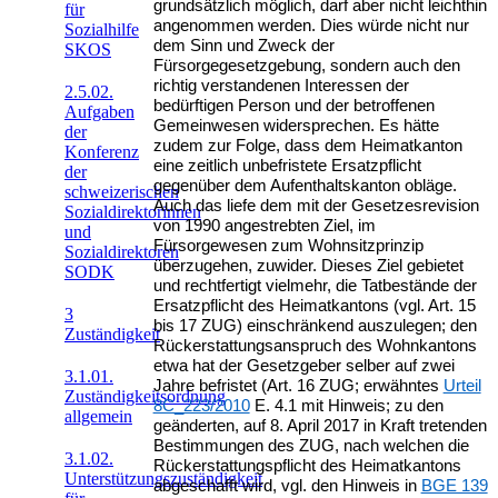
grundsätzlich möglich, darf aber nicht leichthin
für
angenommen werden. Dies würde nicht nur
Sozialhilfe
dem Sinn und Zweck der
SKOS
Fürsorgegesetzgebung, sondern auch den
richtig verstandenen Interessen der
2.5.02.
bedürftigen Person und der betroffenen
Aufgaben
Gemeinwesen widersprechen. Es hätte
der
zudem zur Folge, dass dem Heimatkanton
Konferenz
eine zeitlich unbefristete Ersatzpflicht
der
gegenüber dem Aufenthaltskanton obläge.
schweizerischen
Auch das liefe dem mit der Gesetzesrevision
Sozialdirektorinnen
von 1990 angestrebten Ziel, im
und
Fürsorgewesen zum Wohnsitzprinzip
Sozialdirektoren
überzugehen, zuwider. Dieses Ziel gebietet
SODK
und rechtfertigt vielmehr, die Tatbestände der
Ersatzpflicht des Heimatkantons (vgl. Art. 15
3
bis 17 ZUG) einschränkend auszulegen; den
Zuständigkeit
Rückerstattungsanspruch des Wohnkantons
etwa hat der Gesetzgeber selber auf zwei
3.1.01.
Jahre befristet (Art. 16 ZUG; erwähntes
Urteil
Zuständigkeitsordnung
8C_223/2010
E. 4.1 mit Hinweis; zu den
allgemein
geänderten, auf 8. April 2017 in Kraft tretenden
Bestimmungen des ZUG, nach welchen die
3.1.02.
Rückerstattungspflicht des Heimatkantons
Unterstützungszuständigkeit
abgeschafft wird, vgl. den Hinweis in
BGE 139