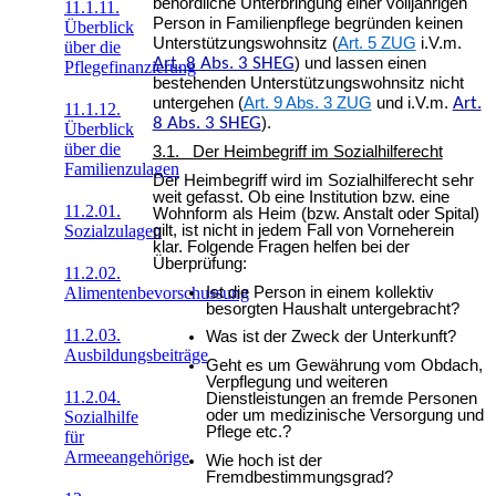
behördliche Unterbringung einer volljährigen
11.1.11.
Person in Familienpflege begründen keinen
Überblick
Unterstützungswohnsitz (
Art. 5 ZUG
i.V.m.
über die
Art. 8 Abs. 3 SHEG
) und lassen einen
Pflegefinanzierung
bestehenden Unterstützungswohnsitz nicht
untergehen (
Art. 9 Abs. 3 ZUG
und i.V.m.
Art.
11.1.12.
8 Abs. 3 SHEG
).
Überblick
über die
3.1. Der Heimbegriff im Sozialhilferecht
Familienzulagen
Der Heimbegriff wird im Sozialhilferecht sehr
weit gefasst. Ob eine Institution bzw. eine
11.2.01.
Wohnform als Heim (bzw. Anstalt oder Spital)
gilt, ist nicht in jedem Fall von Vorneherein
Sozialzulagen
klar. Folgende Fragen helfen bei der
Überprüfung:
11.2.02.
Ist die Person in einem kollektiv
Alimentenbevorschussung
besorgten Haushalt untergebracht?
11.2.03.
Was ist der Zweck der Unterkunft?
Ausbildungsbeiträge
Geht es um Gewährung vom Obdach,
Verpflegung und weiteren
11.2.04.
Dienstleistungen an fremde Personen
oder um medizinische Versorgung und
Sozialhilfe
Pflege etc.?
für
Armeeangehörige
Wie hoch ist der
Fremdbestimmungsgrad?