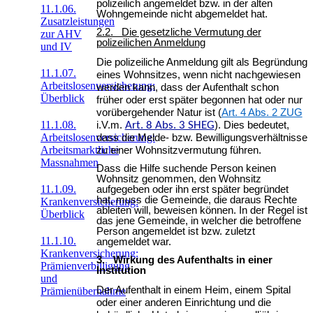
polizeilich angemeldet bzw. in der alten
11.1.06.
Wohngemeinde nicht abgemeldet hat.
Zusatzleistungen
2.2. Die gesetzliche Vermutung der
zur AHV
polizeilichen Anmeldung
und IV
Die polizeiliche Anmeldung gilt als Begründung
11.1.07.
eines Wohnsitzes, wenn nicht nachgewiesen
Arbeitslosenversicherung:
werden kann, dass der Aufenthalt schon
Überblick
früher oder erst später begonnen hat oder nur
vorübergehender Natur ist (
Art. 4 Abs. 2 ZUG
11.1.08.
i.V.m.
Art. 8 Abs. 3 SHEG
). Dies bedeutet,
Arbeitslosenversicherung:
dass die Melde- bzw. Bewilligungsverhältnisse
Arbeitsmarktliche
zu einer Wohnsitzvermutung führen.
Massnahmen
Dass die Hilfe suchende Person keinen
Wohnsitz genommen, den Wohnsitz
11.1.09.
aufgegeben oder ihn erst später begründet
hat, muss die Gemeinde, die daraus Rechte
Krankenversicherung:
ableiten will, beweisen können. In der Regel ist
Überblick
das jene Gemeinde, in welcher die betroffene
Person angemeldet ist bzw. zuletzt
11.1.10.
angemeldet war.
Krankenversicherung:
3. Wirkung des Aufenthalts in einer
Prämienverbilligung
Institution
und
Der Aufenthalt in einem Heim, einem Spital
Prämienübernahme
oder einer anderen Einrichtung und die