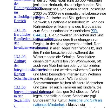
In der Schweiz leben rund 30 000 Personen
der
jenischer Herkunft, dazu einige hundert Sinti
Bildungsbehörden
und Manouches, von denen schätzungsweise
im
2‘000 bis 3‘000 eine nomadische Lebensweise
nachobligatorischen
pflegen. Jenische und Sinti gelten in der
Bereich
Schweiz als nationale Minderheit im Sinn des
Rahmenübereinkommens des Europarates
13.1.04.
zum Schutz nationaler Minderheiten (
SR.
Berufliche
0.441.1
).. Die Schweizer Jenischen und Sinti
Eingliederungsmassnahmen
haben meist besondere Beziehungen zur
der
Region, in der sie aufgewachsen sind. Dort
Invalidenversicherung
haben sie in aller Regel ihren Wohnsitz, und
ihre Kinder besuchen dort während der
13.1.05.
Wintermonate die Schulen. Standplätze
Auftrag
dienen dem Aufstellen von Wohnwagen, oft
der
auch von Mobilheimen oder vorfabrizierten
Integrationsfachstelle
Kleinchalets und werden zwischen Oktober
Region
und März besonders intensiv zum Wohnen
Schaffhausen
und Arbeiten genutzt. Während der
Sommermonate bleiben oft ältere Menschen
13.1.06
und zum Teil auch Familien mit Kindern, die
Integrationsmassnahmen
auf den regelmässigen Schulbesuch Wert
in der
legen, ebenfalls auf dem Standplatz (vgl.
Sozialhilfe
Bundesamt für Kultur,
Jenische und Sinti als
-
nationale Minderheit
inklusive die