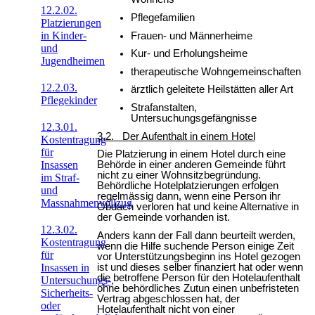
12.2.02.
Pflegefamilien
Platzierungen
in Kinder-
Frauen- und Männerheime
und
Kur- und Erholungsheime
Jugendheimen
therapeutische Wohngemeinschaften
12.2.03.
ärztlich geleitete Heilstätten aller Art
Pflegekinder
Strafanstalten,
Untersuchungsgefängnisse
12.3.01.
3.2. Der Aufenthalt in einem Hotel
Kostentragung
für
Die Platzierung in einem Hotel durch eine
Insassen
Behörde in einer anderen Gemeinde führt
nicht zu einer Wohnsitzbegründung.
im Straf-
Behördliche Hotelplatzierungen erfolgen
und
regelmässig dann, wenn eine Person ihr
Massnahmenvollzug
Obdach verloren hat und keine Alternative in
der Gemeinde vorhanden ist.
12.3.02.
Anders kann der Fall dann beurteilt werden,
Kostentragung
wenn die Hilfe suchende Person einige Zeit
für
vor Unterstützungsbeginn ins Hotel gezogen
Insassen in
ist und dieses selber finanziert hat oder wenn
die betroffene Person für den Hotelaufenthalt
Untersuchungs-,
ohne behördliches Zutun einen unbefristeten
Sicherheits-
Vertrag abgeschlossen hat, der
oder
Hotelaufenthalt nicht von einer