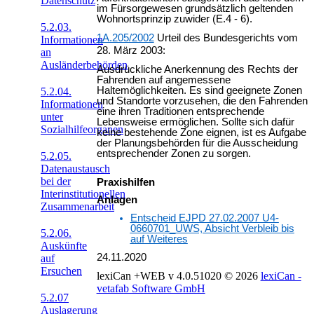
Datenschutz
im Fürsorgewesen grundsätzlich geltenden
Wohnortsprinzip zuwider (E.4 - 6).
5.2.03.
1A.205/2002
Urteil des Bundesgerichts vom
Informationen
28. März 2003:
an
Ausländerbehörden
Ausdrückliche Anerkennung des Rechts der
Fahrenden auf angemessene
Haltemöglichkeiten. Es sind geeignete Zonen
5.2.04.
und Standorte vorzusehen, die den Fahrenden
Informationen
eine ihren Traditionen entsprechende
unter
Lebensweise ermöglichen. Sollte sich dafür
Sozialhilfeorganen
keine bestehende Zone eignen, ist es Aufgabe
der Planungsbehörden für die Ausscheidung
entsprechender Zonen zu sorgen.
5.2.05.
Datenaustausch
bei der
Praxishilfen
Interinstitutionellen
Anlagen
Zusammenarbeit
Entscheid EJPD 27.02.2007 U4-
0660701_UWS, Absicht Verbleib bis
5.2.06.
auf Weiteres
Auskünfte
24.11.2020
auf
Ersuchen
lexiCan +WEB v 4.0.51020
© 2026
lexiCan -
vetafab Software GmbH
5.2.07
Auslagerung