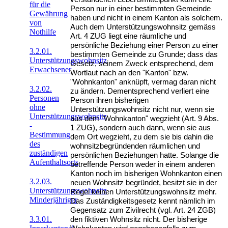
für die
Person nur in einer bestimmten Gemeinde
Gewährung
haben und nicht in einem Kanton als solchem.
von
Auch dem Unterstützungswohnsitz gemäss
Nothilfe
Art. 4 ZUG liegt eine räumliche und
persönliche Beziehung einer Person zu einer
3.2.01.
bestimmten Gemeinde zu Grunde; dass das
Unterstützungswohnsitz
Gesetz, seinem Zweck entsprechend, dem
Erwachsener
Wortlaut nach an den "Kanton" bzw.
"Wohnkanton" anknüpft, vermag daran nicht
3.2.02.
zu ändern. Dementsprechend verliert eine
Personen
Person ihren bisherigen
ohne
Unterstützungswohnsitz nicht nur, wenn sie
Unterstützungswohnsitz
aus dem "Wohnkanton" wegzieht (Art. 9 Abs.
-
1 ZUG), sondern auch dann, wenn sie aus
Bestimmung
dem Ort wegzieht, zu dem sie bis dahin die
des
wohnsitzbegründenden räumlichen und
zuständigen
persönlichen Beziehungen hatte. Solange die
Aufenthaltsorts
betreffende Person weder in einem anderen
Kanton noch im bisherigen Wohnkanton einen
3.2.03.
neuen Wohnsitz begründet, besitzt sie in der
Unterstützungswohnsitz
Regel keinen Unterstützungswohnsitz mehr.
Minderjähriger
Das Zuständigkeitsgesetz kennt nämlich im
Gegensatz zum Zivilrecht (vgl. Art. 24 ZGB)
3.3.01.
den fiktiven Wohnsitz nicht. Der bisherige