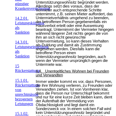
Unterstützungswohnsitz begründet werden.
günstige
Allerdings setzt dies voraus, dass der
Krankenversicherung
Vermieter auch entsprechende Schritte
unternimmt, z.B. seinen Mieter auffordert, das
Untermietverhältnis umgehend zu beenden,
14.2.01.
der betroffenen Person gegebenenfalls ein
Leistungskürzung
Hausverbot erteilt oder eine Ausweisung
als
beantragt. Unternimmt der Vermieter hingegen
Sanktion
während längerer Zeit nichts gegen die von
ihm an sich nicht gewünschte
Untervermietung, so kann dieses Verhalten
14.3.01.
als Duldung und damit als Zustimmung
Leistungseinstellung
angesehen werden. Diesfalls kann die
als
betroffene Person einen
Sanktion
Unterstützungswohnsitz begründen, auch
wenn der Vermieter ursprünglich gegen die
Untermiete war.
15
Rückerstattung
4.4. Unentgeltliches Wohnen bei Freunden
und Verwandten
15.1.01.
Immer wieder kommt es vor, dass Personen,
Rückerstattung
die ihre Wohnung verlieren, zu Freunden oder
Verwandten ziehen. Ist von Vornherein klar,
von
dass die Person nur Unterschlupf bekommt
unrechtmässig
und nur für eine kurze Zeit bleiben kann, dient
bezogenen
der Aufenthalt der Vermeidung von
Leistungen
Obdachlosigkeit und liegt damit ein
Sonderzweck vor. In einem solchen Fall wird
kein Unterstützungswohnsitz begründet und
15.1.02.