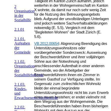
Tätigkeit im Kanton Zürich aufnahm, jedoch
weiterhin in der Wohngemeinschaft im Kanton
2
X wohnte, da damit nur noch sehr wenig Zeit
Organisation
für die Nutzung des Betreuungsangebots
in der
blieb. Aufgrund der unvollständigen Unterlagen
Sozialhilfe
sind jedoch weitere Sachverhaltsabklärungen
notwendig (E. 5.5). Vergleich mit dem
2.1.01
"Begleiteten Wohnen" der Stadt Zürich (E.
5.6).
2.1.01.
Aufgaben
VB.2012.00654
: Abgrenzung Beendigung des
der
Unterstützungswohnsitzes oder
Gemeinde
vorübergehender Sonderzweck: Ausweisung
der Beschwerdeführer und ihrer volljährigen
2.1.02.
Söhne aus der Notwohnung und
Organisation
anschliessender Aufenthalt in einer anderen
der
Gemeinde, wo der Arbeitgeber der
Sozialhilfebehörde
Beschwerdeführerin ihnen ein Zimmer in
seinem Gasthof zur Verfügung stellte. Im
Gegensatz zum zivilrechtlichen Wohnsitz
2.1.03.
bleibt der einmal begründete
Kindes-
Unterstützungswohnsitz nicht bis zum Erwerb
und
eines neuen bestehen; er endet vielmehr mit
Erwachsenenschutzbehörde
dem Wegzug aus der Wohngemeinde. Die
Beschwerdeführenden haben ihren bisherigen
2.2.02.
Wohnsitz mit dem Auszug aus der