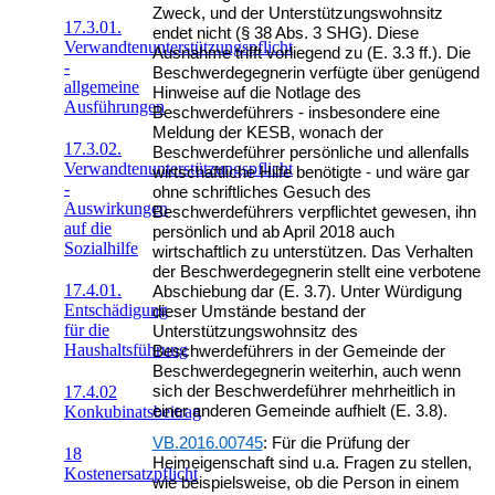
Zweck, und der Unterstützungswohnsitz
17.3.01.
endet nicht (§ 38 Abs. 3 SHG). Diese
Verwandtenunterstützungspflicht
Ausnahme trifft vorliegend zu (E. 3.3 ff.). Die
-
Beschwerdegegnerin verfügte über genügend
allgemeine
Hinweise auf die Notlage des
Ausführungen
Beschwerdeführers - insbesondere eine
Meldung der KESB, wonach der
17.3.02.
Beschwerdeführer persönliche und allenfalls
Verwandtenunterstützungspflicht
wirtschaftliche Hilfe benötigte - und wäre gar
-
ohne schriftliches Gesuch des
Auswirkungen
Beschwerdeführers verpflichtet gewesen, ihn
auf die
persönlich und ab April 2018 auch
Sozialhilfe
wirtschaftlich zu unterstützen. Das Verhalten
der Beschwerdegegnerin stellt eine verbotene
17.4.01.
Abschiebung dar (E. 3.7). Unter Würdigung
Entschädigung
dieser Umstände bestand der
für die
Unterstützungswohnsitz des
Haushaltsführung
Beschwerdeführers in der Gemeinde der
Beschwerdegegnerin weiterhin, auch wenn
17.4.02
sich der Beschwerdeführer mehrheitlich in
Konkubinatsbeitrag
einer anderen Gemeinde aufhielt (E. 3.8).
VB.2016.00745
: Für die Prüfung der
18
Heimeigenschaft sind u.a. Fragen zu stellen,
Kostenersatzpflicht
wie beispielsweise, ob die Person in einem