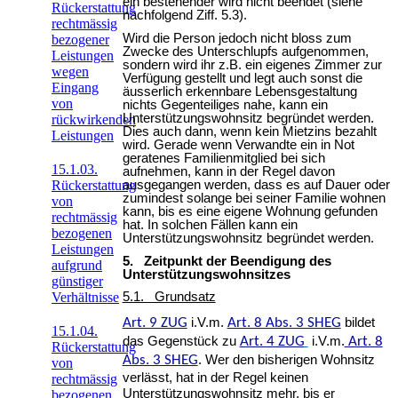
ein bestehender wird nicht beendet (siehe
Rückerstattung
nachfolgend Ziff. 5.3).
rechtmässig
Wird die Person jedoch nicht bloss zum
bezogener
Zwecke des Unterschlupfs aufgenommen,
Leistungen
sondern wird ihr z.B. ein eigenes Zimmer zur
wegen
Verfügung gestellt und legt auch sonst die
Eingang
äusserlich erkennbare Lebensgestaltung
von
nichts Gegenteiliges nahe, kann ein
Unterstützungswohnsitz begründet werden.
rückwirkenden
Dies auch dann, wenn kein Mietzins bezahlt
Leistungen
wird. Gerade wenn Verwandte ein in Not
geratenes Familienmitglied bei sich
15.1.03.
aufnehmen, kann in der Regel davon
ausgegangen werden, dass es auf Dauer oder
Rückerstattung
zumindest solange bei seiner Familie wohnen
von
kann, bis es eine eigene Wohnung gefunden
rechtmässig
hat. In solchen Fällen kann ein
bezogenen
Unterstützungswohnsitz begründet werden.
Leistungen
5. Zeitpunkt der Beendigung des
aufgrund
Unterstützungswohnsitzes
günstiger
Verhältnisse
5.1. Grundsatz
Art. 9 ZUG
i.V.m.
Art. 8 Abs. 3 SHEG
bildet
15.1.04.
das Gegenstück zu
Art. 4 ZUG
i.V.m.
Art. 8
Rückerstattung
Abs. 3 SHEG
. Wer den bisherigen Wohnsitz
von
verlässt, hat in der Regel keinen
rechtmässig
Unterstützungswohnsitz mehr, bis er
bezogenen