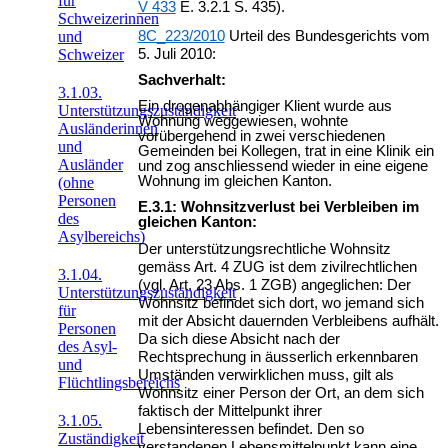
für
V 433
E. 3.2.1 S. 435).
Schweizerinnen
8C_223/2010
Urteil des Bundesgerichts vom
und
5. Juli 2010:
Schweizer
Sachverhalt:
3.1.03.
Ein drogenabhängiger Klient wurde aus
Unterstützungszuständigkeit
Wohnung weggewiesen, wohnte
Ausländerinnen
vorübergehend in zwei verschiedenen
und
Gemeinden bei Kollegen, trat in eine Klinik ein
Ausländer
und zog anschliessend wieder in eine eigene
Wohnung im gleichen Kanton.
(ohne
Personen
E.3.1: Wohnsitzverlust bei Verbleiben im
des
gleichen Kanton:
Asylbereichs)
Der unterstützungsrechtliche Wohnsitz
gemäss Art. 4 ZUG ist dem zivilrechtlichen
3.1.04.
(vgl. Art. 23 Abs. 1 ZGB) angeglichen: Der
Unterstützungszuständigkeit
Wohnsitz befindet sich dort, wo jemand sich
für
mit der Absicht dauernden Verbleibens aufhält.
Personen
Da sich diese Absicht nach der
des Asyl-
Rechtsprechung in äusserlich erkennbaren
und
Umständen verwirklichen muss, gilt als
Flüchtlingsbereichs
Wohnsitz einer Person der Ort, an dem sich
faktisch der Mittelpunkt ihrer
3.1.05.
Lebensinteressen befindet. Den so
Zuständigkeit
verstandenen Lebensmittelpunkt kann eine