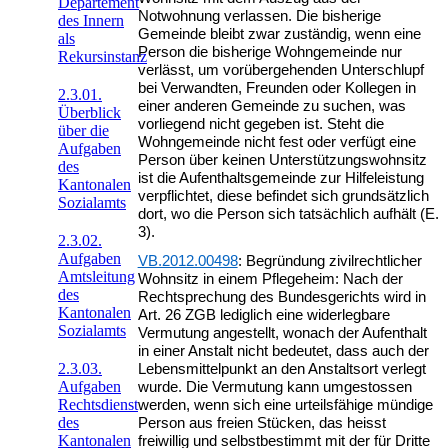
Departement
Notwohnung verlassen. Die bisherige
des Innern
Gemeinde bleibt zwar zuständig, wenn eine
als
Person die bisherige Wohngemeinde nur
Rekursinstanz
verlässt, um vorübergehenden Unterschlupf
bei Verwandten, Freunden oder Kollegen in
2.3.01.
einer anderen Gemeinde zu suchen, was
Überblick
vorliegend nicht gegeben ist. Steht die
über die
Wohngemeinde nicht fest oder verfügt eine
Aufgaben
Person über keinen Unterstützungswohnsitz
des
ist die Aufenthaltsgemeinde zur Hilfeleistung
Kantonalen
verpflichtet, diese befindet sich grundsätzlich
Sozialamts
dort, wo die Person sich tatsächlich aufhält (E.
3).
2.3.02.
Aufgaben
VB.2012.00498
: Begründung zivilrechtlicher
Amtsleitung
Wohnsitz in einem Pflegeheim: Nach der
des
Rechtsprechung des Bundesgerichts wird in
Kantonalen
Art. 26 ZGB lediglich eine widerlegbare
Sozialamts
Vermutung angestellt, wonach der Aufenthalt
in einer Anstalt nicht bedeutet, dass auch der
2.3.03.
Lebensmittelpunkt an den Anstaltsort verlegt
Aufgaben
wurde. Die Vermutung kann umgestossen
Rechtsdienst
werden, wenn sich eine urteilsfähige mündige
des
Person aus freien Stücken, das heisst
Kantonalen
freiwillig und selbstbestimmt mit der für Dritte