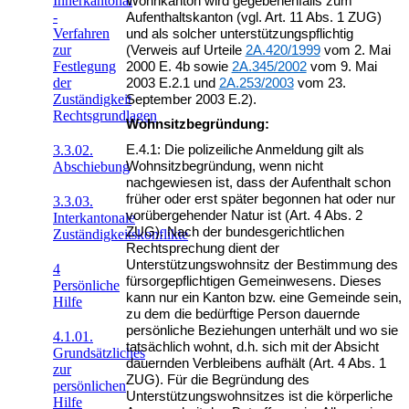
Innerkantonal
Wohnkanton wird gegebenenfalls zum
-
Aufenthaltskanton (vgl. Art. 11 Abs. 1 ZUG)
Verfahren
und als solcher unterstützungspflichtig
zur
(Verweis auf Urteile
2A.420/1999
vom 2. Mai
Festlegung
2000 E. 4b sowie
2A.345/2002
vom 9. Mai
der
2003 E.2.1 und
2A.253/2003
vom 23.
Zuständigkeit
September 2003 E.2).
Rechtsgrundlagen
Wohnsitzbegründung:
E.4.1: Die polizeiliche Anmeldung gilt als
3.3.02.
Wohnsitzbegründung, wenn nicht
Abschiebung
nachgewiesen ist, dass der Aufenthalt schon
früher oder erst später begonnen hat oder nur
3.3.03.
vorübergehender Natur ist (Art. 4 Abs. 2
Interkantonale
ZUG). Nach der bundesgerichtlichen
Zuständigkeitskonflikte
Rechtsprechung dient der
Unterstützungswohnsitz der Bestimmung des
4
fürsorgepflichtigen Gemeinwesens. Dieses
Persönliche
kann nur ein Kanton bzw. eine Gemeinde sein,
Hilfe
zu dem die bedürftige Person dauernde
persönliche Beziehungen unterhält und wo sie
4.1.01.
tatsächlich wohnt, d.h. sich mit der Absicht
Grundsätzliches
dauernden Verbleibens aufhält (Art. 4 Abs. 1
zur
ZUG). Für die Begründung des
persönlichen
Unterstützungswohnsitzes ist die körperliche
Hilfe