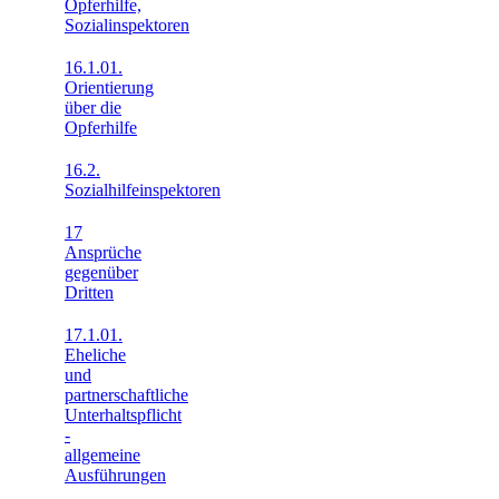
Opferhilfe,
Sozialinspektoren
16.1.01.
Orientierung
über die
Opferhilfe
16.2.
Sozialhilfeinspektoren
17
Ansprüche
gegenüber
Dritten
17.1.01.
Eheliche
und
partnerschaftliche
Unterhaltspflicht
-
allgemeine
Ausführungen