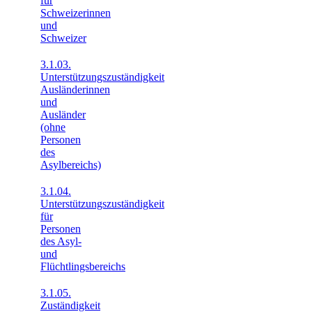
für
Schweizerinnen
und
Schweizer
3.1.03.
Unterstützungszuständigkeit
Ausländerinnen
und
Ausländer
(ohne
Personen
des
Asylbereichs)
3.1.04.
Unterstützungszuständigkeit
für
Personen
des Asyl-
und
Flüchtlingsbereichs
3.1.05.
Zuständigkeit