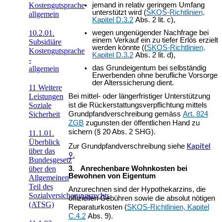
Kostengutsprache
jemand in relativ geringem Umfang
unterstützt wird (
SKOS-Richtlinien,
allgemein
Kapitel D.3.2
Abs. 2 lit. c),
10.2.01.
wegen ungenügender Nachfrage bei
einem Verkauf ein zu tiefer Erlös erzielt
Subsidiäre
werden könnte ((
SKOS-Richtlinien,
Kostengutsprache
Kapitel D.3.2
Abs. 2 lit. d),
-
das Grundeigentum bei selbständig
allgemein
Erwerbenden ohne berufliche Vorsorge
der Alterssicherung dient.
11 Weitere
Leistungen
Bei mittel- oder längerfristiger Unterstützung
Soziale
ist die Rückerstattungsverpflichtung mittels
Sicherheit
Grundpfandverschreibung gemäss
Art. 824
ZGB
zugunsten der öffentlichen Hand zu
sichern (§ 20 Abs. 2 SHG).
11.1.01.
Überblick
Zur Grundpfandverschreibung siehe
Kapitel
über das
9.
Bundesgesetz
3. Anrechenbare Wohnkosten bei
über den
Bewohnen von Eigentum
Allgemeinen
Teil des
Anzurechnen sind der Hypothekarzins, die
Sozialversicherungsrechts
offiziellen Gebühren sowie die absolut nötigen
(ATSG)
Reparaturkosten (
SKOS-Richtlinien, Kapitel
C.4.2
Abs. 9).