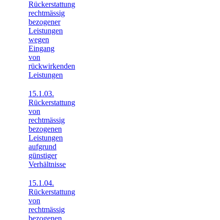
Rückerstattung
rechtmässig
bezogener
Leistungen
wegen
Eingang
von
rückwirkenden
Leistungen
15.1.03.
Rückerstattung
von
rechtmässig
bezogenen
Leistungen
aufgrund
günstiger
Verhältnisse
15.1.04.
Rückerstattung
von
rechtmässig
bezogenen