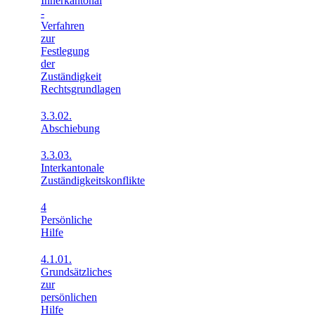
Innerkantonal
-
Verfahren
zur
Festlegung
der
Zuständigkeit
Rechtsgrundlagen
3.3.02.
Abschiebung
3.3.03.
Interkantonale
Zuständigkeitskonflikte
4
Persönliche
Hilfe
4.1.01.
Grundsätzliches
zur
persönlichen
Hilfe