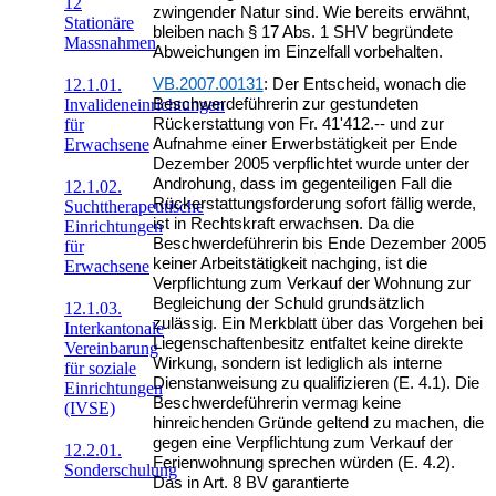
12
zwingender Natur sind. Wie bereits erwähnt,
Stationäre
bleiben nach § 17 Abs. 1 SHV begründete
Massnahmen
Abweichungen im Einzelfall vorbehalten.
12.1.01.
VB.2007.00131
: Der Entscheid, wonach die
Invalideneinrichtungen
Beschwerdeführerin zur gestundeten
für
Rückerstattung von Fr. 41'412.-- und zur
Erwachsene
Aufnahme einer Erwerbstätigkeit per Ende
Dezember 2005 verpflichtet wurde unter der
Androhung, dass im gegenteiligen Fall die
12.1.02.
Rückerstattungsforderung sofort fällig werde,
Suchttherapeutische
ist in Rechtskraft erwachsen. Da die
Einrichtungen
Beschwerdeführerin bis Ende Dezember 2005
für
keiner Arbeitstätigkeit nachging, ist die
Erwachsene
Verpflichtung zum Verkauf der Wohnung zur
Begleichung der Schuld grundsätzlich
12.1.03.
zulässig. Ein Merkblatt über das Vorgehen bei
Interkantonale
Liegenschaftenbesitz entfaltet keine direkte
Vereinbarung
Wirkung, sondern ist lediglich als interne
für soziale
Dienstanweisung zu qualifizieren (E. 4.1). Die
Einrichtungen
Beschwerdeführerin vermag keine
(IVSE)
hinreichenden Gründe geltend zu machen, die
gegen eine Verpflichtung zum Verkauf der
12.2.01.
Ferienwohnung sprechen würden (E. 4.2).
Sonderschulung
Das in Art. 8 BV garantierte