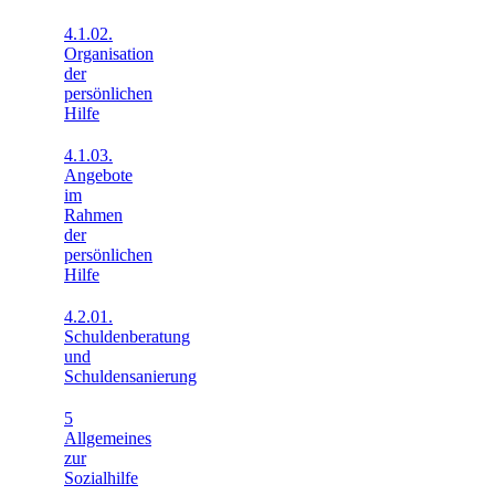
4.1.02.
Organisation
der
persönlichen
Hilfe
4.1.03.
Angebote
im
Rahmen
der
persönlichen
Hilfe
4.2.01.
Schuldenberatung
und
Schuldensanierung
5
Allgemeines
zur
Sozialhilfe