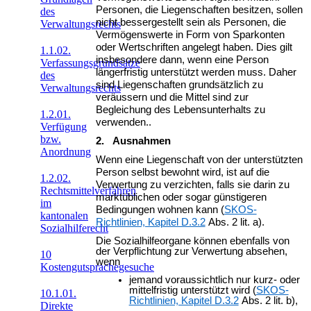
Personen, die Liegenschaften besitzen, sollen
des
nicht bessergestellt sein als Personen, die
Verwaltungsrechts
Vermögenswerte in Form von Sparkonten
oder Wertschriften angelegt haben. Dies gilt
1.1.02.
insbesondere dann, wenn eine Person
Verfassungsgrundsätze
längerfristig unterstützt werden muss. Daher
des
sind Liegenschaften grundsätzlich zu
Verwaltungsrechts
veräussern und die Mittel sind zur
Begleichung des Lebensunterhalts zu
1.2.01.
verwenden..
Verfügung
bzw.
2. Ausnahmen
Anordnung
Wenn eine Liegenschaft von der unterstützten
Person selbst bewohnt wird, ist auf die
1.2.02.
Verwertung zu verzichten, falls sie darin zu
Rechtsmittelverfahren
marktüblichen oder sogar günstigeren
im
Bedingungen wohnen kann (
SKOS-
kantonalen
Richtlinien, Kapitel D.3.2
Abs. 2 lit. a).
Sozialhilferecht
Die Sozialhilfeorgane können ebenfalls von
der Verpflichtung zur Verwertung absehen,
10
wenn
Kostengutsprachegesuche
jemand voraussichtlich nur kurz- oder
mittelfristig unterstützt wird (
SKOS-
10.1.01.
Richtlinien, Kapitel D.3.2
Abs. 2 lit. b),
Direkte