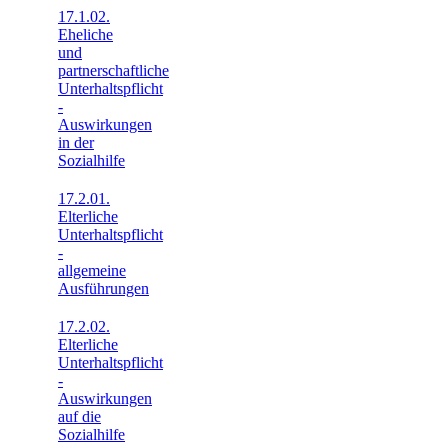
17.1.02.
Eheliche
und
partnerschaftliche
Unterhaltspflicht
-
Auswirkungen
in der
Sozialhilfe
17.2.01.
Elterliche
Unterhaltspflicht
-
allgemeine
Ausführungen
17.2.02.
Elterliche
Unterhaltspflicht
-
Auswirkungen
auf die
Sozialhilfe