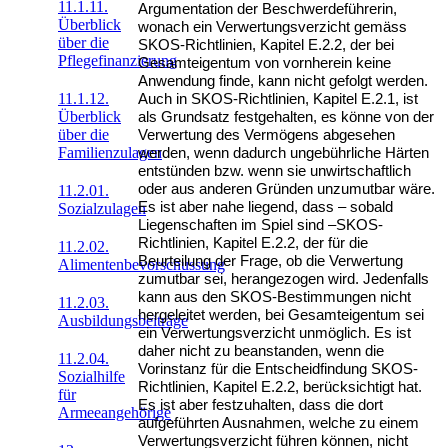
11.1.11.
Argumentation der Beschwerdeführerin,
Überblick
wonach ein Verwertungsverzicht gemäss
über die
SKOS-Richtlinien, Kapitel E.2.2, der bei
Pflegefinanzierung
Gesamteigentum von vornherein keine
Anwendung finde, kann nicht gefolgt werden.
11.1.12.
Auch in SKOS-Richtlinien, Kapitel E.2.1, ist
Überblick
als Grundsatz festgehalten, es könne von der
über die
Verwertung des Vermögens abgesehen
Familienzulagen
werden, wenn dadurch ungebührliche Härten
entstünden bzw. wenn sie unwirtschaftlich
oder aus anderen Gründen unzumutbar wäre.
11.2.01.
Es ist aber nahe liegend, dass – sobald
Sozialzulagen
Liegenschaften im Spiel sind –SKOS-
Richtlinien, Kapitel E.2.2, der für die
11.2.02.
Beurteilung der Frage, ob die Verwertung
Alimentenbevorschussung
zumutbar sei, herangezogen wird. Jedenfalls
kann aus den SKOS-Bestimmungen nicht
11.2.03.
hergeleitet werden, bei Gesamteigentum sei
Ausbildungsbeiträge
ein Verwertungsverzicht unmöglich. Es ist
daher nicht zu beanstanden, wenn die
11.2.04.
Vorinstanz für die Entscheidfindung SKOS-
Sozialhilfe
Richtlinien, Kapitel E.2.2, berücksichtigt hat.
für
Es ist aber festzuhalten, dass die dort
Armeeangehörige
aufgeführten Ausnahmen, welche zu einem
Verwertungsverzicht führen können, nicht