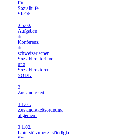
für
Sozialhilfe
SKOS
2.5.02.
Aufgaben
der
Konferenz
der
schweizerischen
Sozialdirektorinnen
und
Sozialdirektoren
SODK
3
Zuständigkeit
3.1.01.
Zuständigkeitsordnung
allgemein
3.1.02.
Unterstützungszuständigkeit