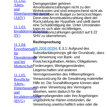
11.1.02.
Demgegenüber gehören
Alters-
Amortisationszahlungen nicht zu den
und
Wohnkosten und sind entsprechend nicht als
Hinterlassenenvorsorge
Teil derselben im Budget zu berücksichtigen.
(AHV)
Denn eine Amortisationszahlung dient der
Rückzahlung der Hypothek und stellt damit
eine Schuldentilgung dar. Unter Umständen
11.1.03.
kann es sich aber rechtfertigen,
Invalidenversicherung
Amortisationszahlungen gestützt auf § 22
(IV)
SHV zu übernehmen.
Rechtsprechung
11.1.04.
VB.2008.00394
; E.3.1: Aufgrund des
Erwerbsersatz
Subsidiaritätsprinzips gilt der Grundsatz, dass
für
die Verwertung von Bank- und
Dienstleistende
Postcheckguthaben, Aktien, Obligationen,
und bei
Forderungen, Wertgegenständen,
Mutterschaft
Liegenschaften und anderen
Vermögenswerten des Hilfeempfängers
11.1.05.
Voraussetzung für die Gewährung materieller
Berufliche
Hilfe ist. Die Sozialhilfeorgane können aber
Alters-,
von einer Verwertung des Vermögens
Hinterlassenen-
absehen, wenn dadurch für die
und
Hilfeempfangenden oder ihre Angehörigen
Invalidenvorsorge
ungebührliche Härten entstünden, die
(BVG)
Verwertung unwirtschaftlich wäre oder die