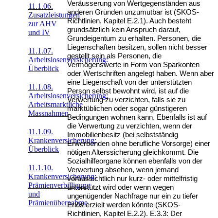
Veräusserung von Wertgegenständen aus
11.1.06.
anderen Gründen unzumutbar ist (SKOS-
Zusatzleistungen
Richtlinien, Kapitel E.2.1). Auch besteht
zur AHV
grundsätzlich kein Anspruch darauf,
und IV
Grundeigentum zu erhalten. Personen, die
Liegenschaften besitzen, sollen nicht besser
11.1.07.
gestellt sein als Personen, die
Arbeitslosenversicherung:
Vermögenswerte in Form von Sparkonten
Überblick
oder Wertschriften angelegt haben. Wenn aber
eine Liegenschaft von der unterstützten
11.1.08.
Person selbst bewohnt wird, ist auf die
Arbeitslosenversicherung:
Verwertung zu verzichten, falls sie zu
Arbeitsmarktliche
marktüblichen oder sogar günstigeren
Massnahmen
Bedingungen wohnen kann. Ebenfalls ist auf
die Verwertung zu verzichten, wenn der
11.1.09.
Immobilienbesitz (bei selbstständig
Krankenversicherung:
Erwerbenden ohne berufliche Vorsorge) einer
Überblick
nötigen Alterssicherung gleichkommt. Die
Sozialhilfeorgane können ebenfalls von der
11.1.10.
Verwertung absehen, wenn jemand
Krankenversicherung:
voraussichtlich nur kurz- oder mittelfristig
Prämienverbilligung
unterstützt wird oder wenn wegen
und
ungenügender Nachfrage nur ein zu tiefer
Prämienübernahme
Erlös erzielt werden könnte (SKOS-
Richtlinien, Kapitel E.2.2). E.3.3: Der