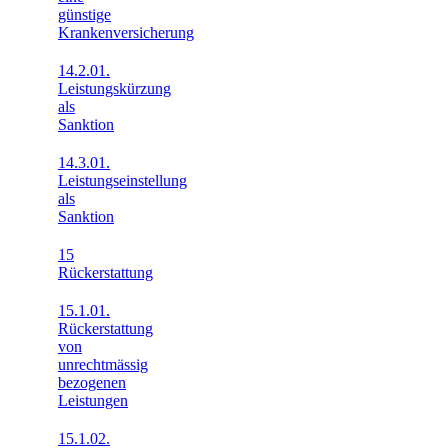
günstige
Krankenversicherung
14.2.01.
Leistungskürzung
als
Sanktion
14.3.01.
Leistungseinstellung
als
Sanktion
15
Rückerstattung
15.1.01.
Rückerstattung
von
unrechtmässig
bezogenen
Leistungen
15.1.02.