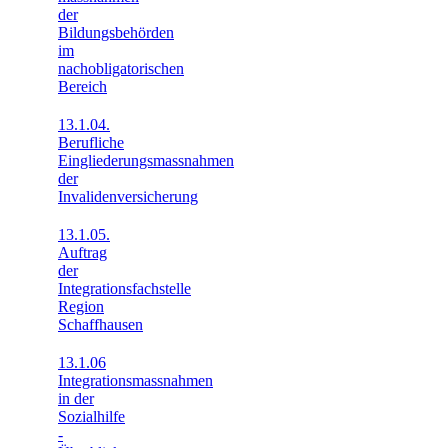
der
Bildungsbehörden
im
nachobligatorischen
Bereich
13.1.04.
Berufliche
Eingliederungsmassnahmen
der
Invalidenversicherung
13.1.05.
Auftrag
der
Integrationsfachstelle
Region
Schaffhausen
13.1.06
Integrationsmassnahmen
in der
Sozialhilfe
-