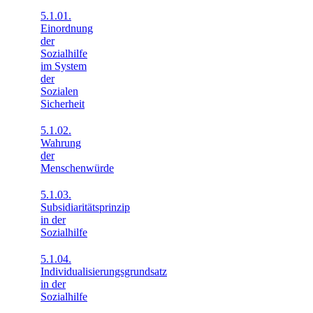
5.1.01.
Einordnung
der
Sozialhilfe
im System
der
Sozialen
Sicherheit
5.1.02.
Wahrung
der
Menschenwürde
5.1.03.
Subsidiaritätsprinzip
in der
Sozialhilfe
5.1.04.
Individualisierungsgrundsatz
in der
Sozialhilfe