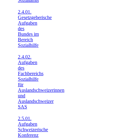
Sozialamts
2.4.01.
Gesetzgeberische
Aufgaben
des
Bundes im
Bereich
Sozialhilfe
2.4.02.
Aufgaben
des
Fachbereichs
Sozialhilfe
für
Auslandschweizerinnen
und
Auslandschweizer
SAS
2.5.01.
Aufgaben
Schweizerische
Konferenz