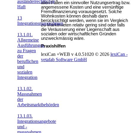
ausländerrechtlicher
allen Fällen ein sinnvoller Nutzungsertrag bzw.
Haft
angemessene Kosten und eine vernünftige
Fremdfinanzierung vorausgesetzt. Solche
Wohnkosten können deshalb dann
13
berücksichtigt werden, wenn sie im Vergleich
Integrationsmassnahmen
zu Marktmieten relativ gering sind oder falls
die Veräusserung einer Liegenschaft aus
sozialen oder wirtschaftlichen Gründen
13.1.01.
unzweckmässig wäre.
Allgemeine
Ausführungen
Praxishilfen
zu Fragen
lexiCan +WEB v 4.0.51020
© 2026
lexiCan -
der
vetafab Software GmbH
beruflichen
und
sozialen
Integration
13.1.02.
Massnahmen
der
Arbeitsmarktbehörden
13.1.03.
Integrationsangebote
und -
massnahmen