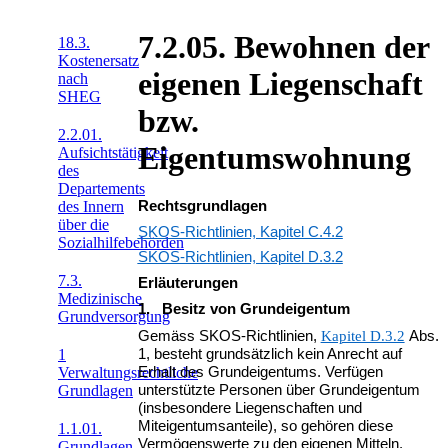
7.2.05. Bewohnen der
18.3.
Kostenersatz
eigenen Liegenschaft
nach
SHEG
bzw.
2.2.01.
Eigentumswohnung
Aufsichtstätigkeit
des
Departements
Rechtsgrundlagen
des Innern
über die
SKOS-Richtlinien, Kapitel C.4.2
Sozialhilfebehörden
SKOS-Richtlinien, Kapitel D.3.2
7.3.
Erläuterungen
Medizinische
1. Besitz von Grundeigentum
Grundversorgung
Gemäss SKOS-Richtlinien,
Kapitel D.3.2
Abs.
1
1, besteht grundsätzlich kein Anrecht auf
Verwaltungsrechtliche
Erhalt des Grundeigentums. Verfügen
Grundlagen
unterstützte Personen über Grundeigentum
(insbesondere Liegenschaften und
Miteigentumsanteile), so gehören diese
1.1.01.
Vermögenswerte zu den eigenen Mitteln.
Grundlagen