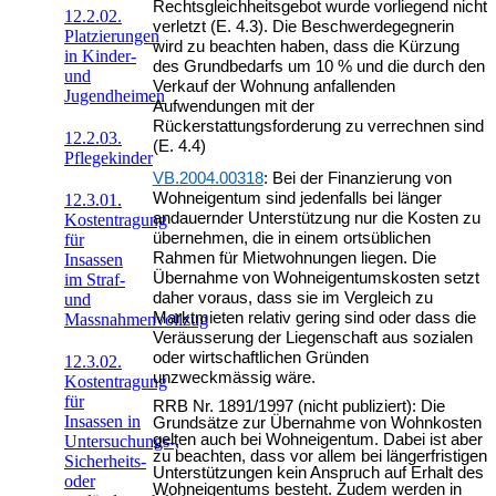
Rechtsgleichheitsgebot wurde vorliegend nicht
12.2.02.
verletzt (E. 4.3). Die Beschwerdegegnerin
Platzierungen
wird zu beachten haben, dass die Kürzung
in Kinder-
des Grundbedarfs um 10 % und die durch den
und
Verkauf der Wohnung anfallenden
Jugendheimen
Aufwendungen mit der
Rückerstattungsforderung zu verrechnen sind
12.2.03.
(E. 4.4)
Pflegekinder
VB.2004.00318
: Bei der Finanzierung von
Wohneigentum sind jedenfalls bei länger
12.3.01.
andauernder Unterstützung nur die Kosten zu
Kostentragung
übernehmen, die in einem ortsüblichen
für
Rahmen für Mietwohnungen liegen. Die
Insassen
Übernahme von Wohneigentumskosten setzt
im Straf-
daher voraus, dass sie im Vergleich zu
und
Marktmieten relativ gering sind oder dass die
Massnahmenvollzug
Veräusserung der Liegenschaft aus sozialen
oder wirtschaftlichen Gründen
12.3.02.
unzweckmässig wäre.
Kostentragung
für
RRB Nr. 1891/1997 (nicht publiziert): Die
Insassen in
Grundsätze zur Übernahme von Wohnkosten
gelten auch bei Wohneigentum. Dabei ist aber
Untersuchungs-,
zu beachten, dass vor allem bei längerfristigen
Sicherheits-
Unterstützungen kein Anspruch auf Erhalt des
oder
Wohneigentums besteht. Zudem werden in