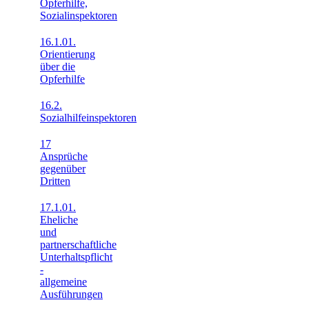
Opferhilfe,
Sozialinspektoren
16.1.01.
Orientierung
über die
Opferhilfe
16.2.
Sozialhilfeinspektoren
17
Ansprüche
gegenüber
Dritten
17.1.01.
Eheliche
und
partnerschaftliche
Unterhaltspflicht
-
allgemeine
Ausführungen