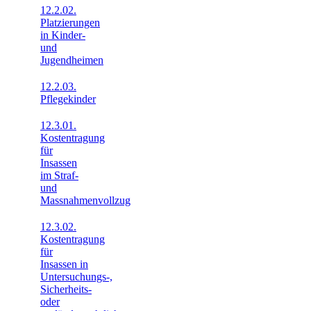
12.2.02.
Platzierungen
in Kinder-
und
Jugendheimen
12.2.03.
Pflegekinder
12.3.01.
Kostentragung
für
Insassen
im Straf-
und
Massnahmenvollzug
12.3.02.
Kostentragung
für
Insassen in
Untersuchungs-,
Sicherheits-
oder