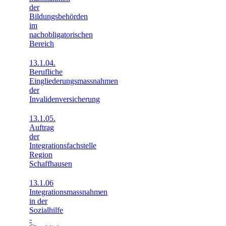
der
Bildungsbehörden
im
nachobligatorischen
Bereich
13.1.04.
Berufliche
Eingliederungsmassnahmen
der
Invalidenversicherung
13.1.05.
Auftrag
der
Integrationsfachstelle
Region
Schaffhausen
13.1.06
Integrationsmassnahmen
in der
Sozialhilfe
-