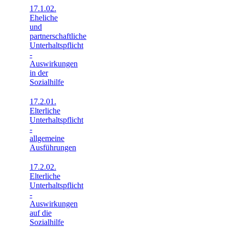
17.1.02.
Eheliche
und
partnerschaftliche
Unterhaltspflicht
-
Auswirkungen
in der
Sozialhilfe
17.2.01.
Elterliche
Unterhaltspflicht
-
allgemeine
Ausführungen
17.2.02.
Elterliche
Unterhaltspflicht
-
Auswirkungen
auf die
Sozialhilfe