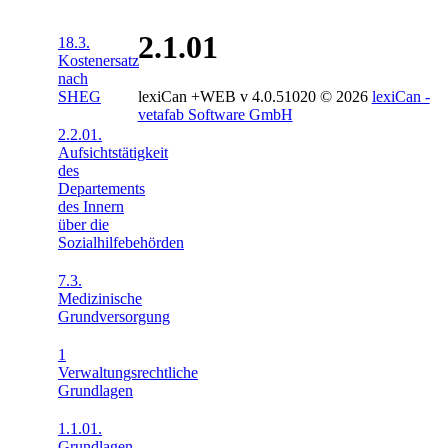
2.1.01
18.3.
Kostenersatz
nach
lexiCan +WEB v 4.0.51020
© 2026
lexiCan -
SHEG
vetafab Software GmbH
2.2.01.
Aufsichtstätigkeit
des
Departements
des Innern
über die
Sozialhilfebehörden
7.3.
Medizinische
Grundversorgung
1
Verwaltungsrechtliche
Grundlagen
1.1.01.
Grundlagen