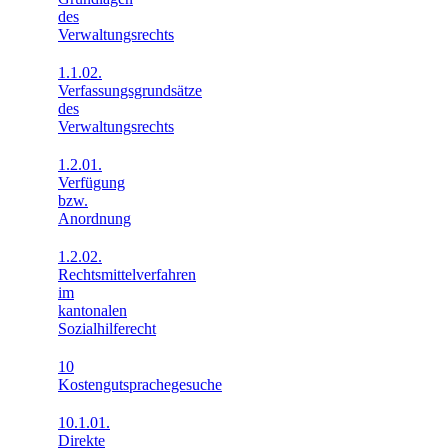
des
Verwaltungsrechts
1.1.02.
Verfassungsgrundsätze
des
Verwaltungsrechts
1.2.01.
Verfügung
bzw.
Anordnung
1.2.02.
Rechtsmittelverfahren
im
kantonalen
Sozialhilferecht
10
Kostengutsprachegesuche
10.1.01.
Direkte