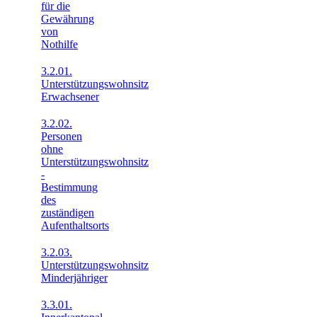
für die
Gewährung
von
Nothilfe
3.2.01.
Unterstützungswohnsitz
Erwachsener
3.2.02.
Personen
ohne
Unterstützungswohnsitz
-
Bestimmung
des
zuständigen
Aufenthaltsorts
3.2.03.
Unterstützungswohnsitz
Minderjähriger
3.3.01.