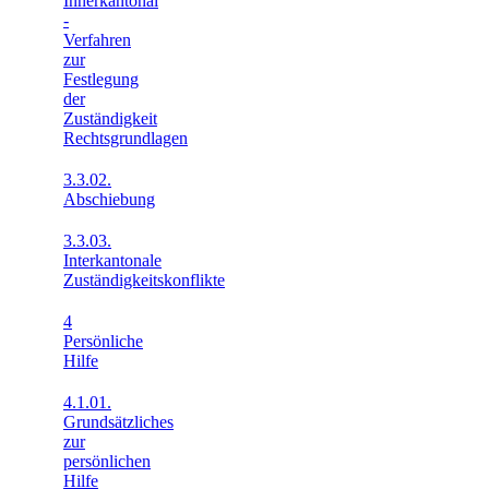
Innerkantonal
-
Verfahren
zur
Festlegung
der
Zuständigkeit
Rechtsgrundlagen
3.3.02.
Abschiebung
3.3.03.
Interkantonale
Zuständigkeitskonflikte
4
Persönliche
Hilfe
4.1.01.
Grundsätzliches
zur
persönlichen
Hilfe