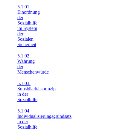
5.1.01.
Einordnung
der
Sozialhilfe
im System
der
Sozialen
Sicherheit
5.1.02.
Wahrung
der
Menschenwürde
5.1.03.
Subsidiaritätsprinzip
in der
Sozialhilfe
5.1.04.
Individualisierungsgrundsatz
in der
Sozialhilfe