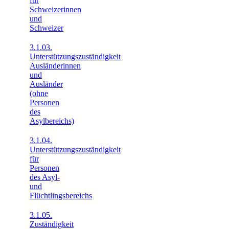
für
Schweizerinnen
und
Schweizer
3.1.03.
Unterstützungszuständigkeit
Ausländerinnen
und
Ausländer
(ohne
Personen
des
Asylbereichs)
3.1.04.
Unterstützungszuständigkeit
für
Personen
des Asyl-
und
Flüchtlingsbereichs
3.1.05.
Zuständigkeit