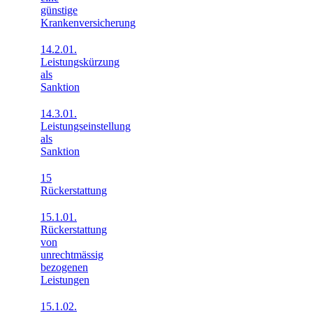
günstige
Krankenversicherung
14.2.01.
Leistungskürzung
als
Sanktion
14.3.01.
Leistungseinstellung
als
Sanktion
15
Rückerstattung
15.1.01.
Rückerstattung
von
unrechtmässig
bezogenen
Leistungen
15.1.02.