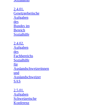
Sozialamts
2.4.01.
Gesetzgeberische
Aufgaben
des
Bundes im
Bereich
Sozialhilfe
2.4.02.
Aufgaben
des
Fachbereichs
Sozialhilfe
für
Auslandschweizerinnen
und
Auslandschweizer
SAS
2.5.01.
Aufgaben
Schweizerische
Konferenz