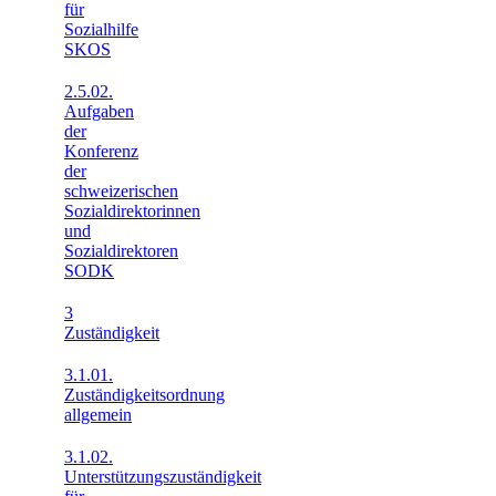
für
Sozialhilfe
SKOS
2.5.02.
Aufgaben
der
Konferenz
der
schweizerischen
Sozialdirektorinnen
und
Sozialdirektoren
SODK
3
Zuständigkeit
3.1.01.
Zuständigkeitsordnung
allgemein
3.1.02.
Unterstützungszuständigkeit