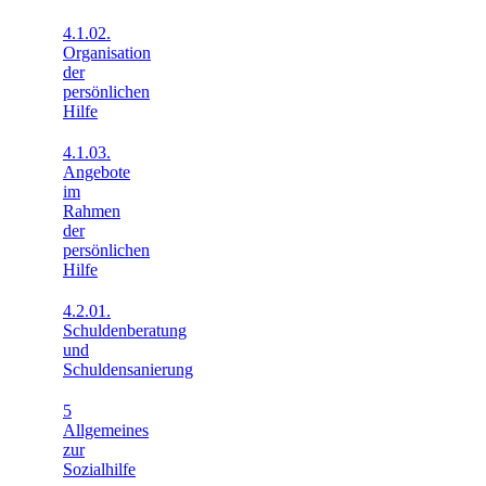
4.1.02.
Organisation
der
persönlichen
Hilfe
4.1.03.
Angebote
im
Rahmen
der
persönlichen
Hilfe
4.2.01.
Schuldenberatung
und
Schuldensanierung
5
Allgemeines
zur
Sozialhilfe