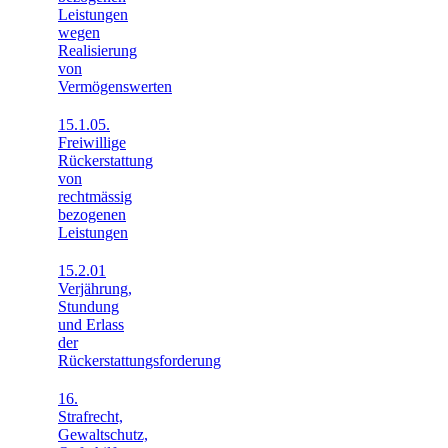
Leistungen
wegen
Realisierung
von
Vermögenswerten
15.1.05.
Freiwillige
Rückerstattung
von
rechtmässig
bezogenen
Leistungen
15.2.01
Verjährung,
Stundung
und Erlass
der
Rückerstattungsforderung
16.
Strafrecht,
Gewaltschutz,