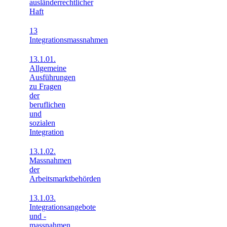
ausländerrechtlicher
Haft
13
Integrationsmassnahmen
13.1.01.
Allgemeine
Ausführungen
zu Fragen
der
beruflichen
und
sozialen
Integration
13.1.02.
Massnahmen
der
Arbeitsmarktbehörden
13.1.03.
Integrationsangebote
und -
massnahmen