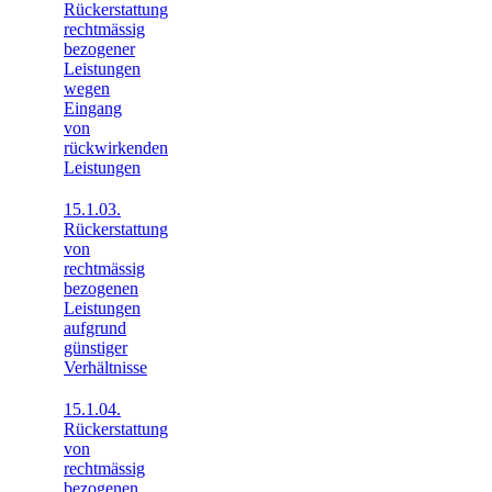
Rückerstattung
rechtmässig
bezogener
Leistungen
wegen
Eingang
von
rückwirkenden
Leistungen
15.1.03.
Rückerstattung
von
rechtmässig
bezogenen
Leistungen
aufgrund
günstiger
Verhältnisse
15.1.04.
Rückerstattung
von
rechtmässig
bezogenen