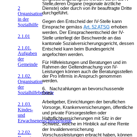
Stelle,deren Organe (regionale ärztliche
2
Dienste) oder durch von ihr beauftragte Dritte
durchgeführt.
Organisation
in der
Gegen den Entscheid der IV-Stelle kann
Sozialhilfe
Einsprache gemäss
Art. 52 ATSG
erhoben
werden. Der Einspracheentscheid der IV-
2.1.01
Stelle unterliegt der Beschwerde an das
kantonale Sozialversicherungsgericht, dessen
2.1.01.
Entscheid kann beim Bundesgericht
Aufgaben
angefochten werden.
der
Für Hilfeleistungen und Beratungen und im
Gemeinde
Rahmen der Geltendmachung von IV-
Leistungen können auch die Beratungsstellen
2.1.02.
der Pro Infirmis in Anspruch genommen
werden.
Organisation
der
6. Nachzahlungen an bevorschussende
Sozialhilfebehörde
Dritte
Arbeitgeber, Einrichtungen der beruflichen
2.1.03.
Vorsorge, Krankenversicherungen, öffentliche
Kindes-
und private Fürsorgestellen oder
und
Haftpflichtversicherungen mit Sitz in der
Erwachsenenschutzbehörde
Schweiz, welche im Hinblick auf eine Rente
der Invalidenversicherung
2.2.02.
Vorschussleistungen erbracht haben, können