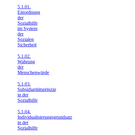
5.1.01.
Einordnung
der
Sozialhilfe
im System
der
Sozialen
Sicherheit
5.1.02.
Wahrung
der
Menschenwürde
5.1.03.
Subsidiaritätsprinzip
in der
Sozialhilfe
5.1.04.
Individualisierungsgrundsatz
in der
Sozialhilfe