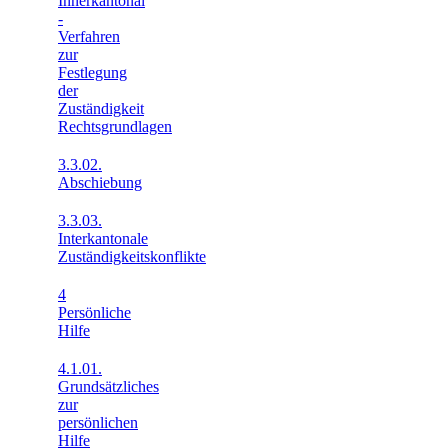
Innerkantonal
-
Verfahren
zur
Festlegung
der
Zuständigkeit
Rechtsgrundlagen
3.3.02.
Abschiebung
3.3.03.
Interkantonale
Zuständigkeitskonflikte
4
Persönliche
Hilfe
4.1.01.
Grundsätzliches
zur
persönlichen
Hilfe