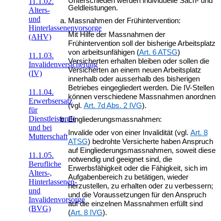
Unterschieden werden individuelle Sach- und
11.1.02.
Geldleistungen.
Alters-
und
Massnahmen der Frühintervention:
Hinterlassenenvorsorge
Mit Hilfe der Massnahmen der
(AHV)
Frühintervention soll der bisherige Arbeitsplatz
von arbeitsunfähigen (
Art. 6 ATSG
)
11.1.03.
Versicherten erhalten bleiben oder sollen die
Invalidenversicherung
Versicherten an einem neuen Arbeitsplatz
(IV)
innerhalb oder ausserhalb des bisherigen
Betriebes eingegliedert werden. Die IV-Stellen
11.1.04.
können verschiedene Massnahmen anordnen
Erwerbsersatz
(vgl.
Art. 7d Abs. 2 IVG
).
für
Dienstleistende
Eingliederungsmassnahmen:
und bei
Invalide oder von einer Invalidität (vgl.
Art. 8
Mutterschaft
ATSG
) bedrohte Versicherte haben Anspruch
auf Eingliederungsmassnahmen, soweit diese
11.1.05.
notwendig und geeignet sind, die
Berufliche
Erwerbsfähigkeit oder die Fähigkeit, sich im
Alters-,
Aufgabenbereich zu betätigen, wieder
Hinterlassenen-
herzustellen, zu erhalten oder zu verbessern;
und
und die Voraussetzungen für den Anspruch
Invalidenvorsorge
auf die einzelnen Massnahmen erfüllt sind
(BVG)
(
Art. 8 IVG
).