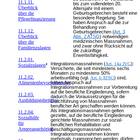
11.1.11.
bis zum vollendeten 20.
Überblick
Altersjahr mit einem
Geburtsgebrechen besteht eine
über die
besondere Regelung. Sie
Pflegefinanzierung
haben Anspruch auf die zur
Behandlung von
11.1.12.
Geburtsgebrechen (
Art. 3
Überblick
Abs. 2 ATSG
) notwendigen
medizinischen Massnahmen,
über die
und zwar ohne Rücksicht auf
Familienzulagen
die zukünftige
Erwerbsfähigkeit.
11.2.01.
Integrationsmassnahmen (
Art. 14a IVG
):
Sozialzulagen
Versicherte, die seit mindestens sechs
Monaten zu mindestens 50%
11.2.02.
arbeitsunfähig (vgl.
Art. 6 ATSG
) sind,
haben Anspruch auf
Alimentenbevorschussung
Integrationsmassnahmen zur Vorbereitung
auf die berufliche Eingliederung, sofern
11.2.03.
dadurch die Voraussetzungen für die
Ausbildungsbeiträge
Durchführung von Massnahmen
beruflicher Art geschaffen werden können.
Als Integrationsmassnahmen gelten
11.2.04.
gezielte, auf die berufliche Eingliederung
Sozialhilfe
gerichtete Massnahmen zur sozial-
für
beruflichen Rehabilitation und
Armeeangehörige
Beschäftigungsmassnahmen.
Integrationsmassnahmen können
mehrmals zugesprochen werden, dürfen