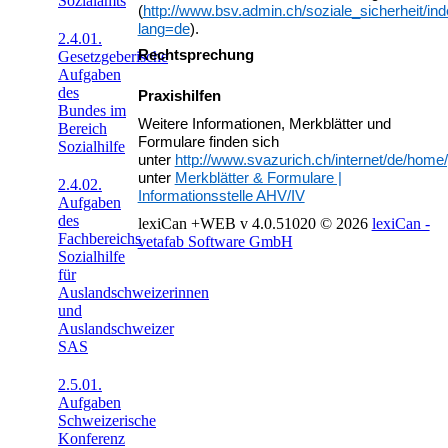
Sozialamts
(
http://www.bsv.admin.ch/soziale_sicherheit/in
lang=de
).
2.4.01.
Rechtsprechung
Gesetzgeberische
Aufgaben
des
Praxishilfen
Bundes im
Weitere Informationen, Merkblätter und
Bereich
Formulare finden sich
Sozialhilfe
unter
http://www.svazurich.ch/internet/de/home/
unter
Merkblätter & Formulare |
2.4.02.
Informationsstelle AHV/IV
Aufgaben
des
lexiCan +WEB v 4.0.51020
© 2026
lexiCan -
Fachbereichs
vetafab Software GmbH
Sozialhilfe
für
Auslandschweizerinnen
und
Auslandschweizer
SAS
2.5.01.
Aufgaben
Schweizerische
Konferenz