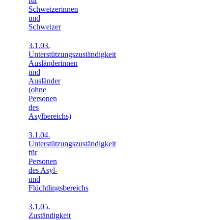
für
Schweizerinnen
und
Schweizer
3.1.03.
Unterstützungszuständigkeit
Ausländerinnen
und
Ausländer
(ohne
Personen
des
Asylbereichs)
3.1.04.
Unterstützungszuständigkeit
für
Personen
des Asyl-
und
Flüchtlingsbereichs
3.1.05.
Zuständigkeit