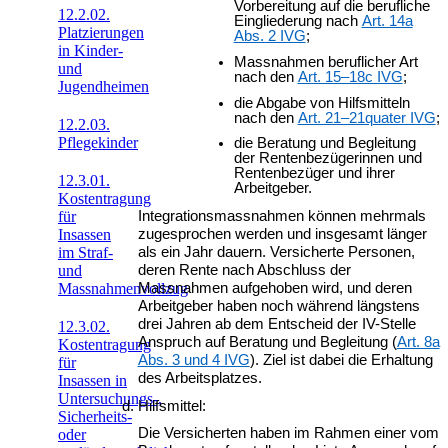
Vorbereitung auf die berufliche
12.2.02.
Eingliederung nach
Art. 14a
Platzierungen
Abs. 2 IVG
;
in Kinder-
Massnahmen beruflicher Art
und
nach den
Art. 15–18c IVG
;
Jugendheimen
die Abgabe von Hilfsmitteln
nach den
Art. 21–21quater IVG
;
12.2.03.
Pflegekinder
die Beratung und Begleitung
der Rentenbezügerinnen und
Rentenbezüger und ihrer
12.3.01.
Arbeitgeber.
Kostentragung
Integrationsmassnahmen können mehrmals
für
zugesprochen werden und insgesamt länger
Insassen
als ein Jahr dauern. Versicherte Personen,
im Straf-
deren Rente nach Abschluss der
und
Massnahmen aufgehoben wird, und deren
Massnahmenvollzug
Arbeitgeber haben noch während längstens
drei Jahren ab dem Entscheid der IV-Stelle
12.3.02.
Anspruch auf Beratung und Begleitung (
Art. 8a
Kostentragung
Abs. 3 und 4 IVG
). Ziel ist dabei die Erhaltung
für
des Arbeitsplatzes.
Insassen in
Untersuchungs-,
Hilfsmittel:
Sicherheits-
Die Versicherten haben im Rahmen einer vom
oder