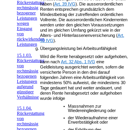
Rückerstattung
haben (
Art. 39 IVG
). Die ausserordentlichen
rechtmässig
Renten entsprechen grundsätzlich dem
bezogener
Mindestbetrag der zutreffenden ordentlichen
Leistungen
Vollrente. Die ausserordentlichen Kinderrenten
wegen
werden unter den gleichen Voraussetzungen
Eingang
und im gleichen Umfang gekürzt wie in der
von
Alters- und Hinterlassenenversicherung (
Art.
rückwirkenden
40 IVG
).
Leistungen
Übergangsleistung bei Arbeitsunfähigkeit
15.1.03.
Wird die Rente herabgesetzt oder aufgehoben,
Rückerstattung
kann nach
Art. 32 Abs. 1 IVG
eine
von
Geldleistung ausgerichtet werden, sofern die
rechtmässig
versicherte Person in den drei darauf
bezogenen
folgenden Jahren eine Arbeitsunfähigkeit von
Leistungen
mindestens 50% aufweist, die mindestens 30
aufgrund
Tage gedauert hat und weiter andauert, und
günstiger
deren Rente herabgesetzt oder aufgehoben
Verhältnisse
wurde infolge
Massnahmen zur
15.1.04.
Wiedereingliederung oder
Rückerstattung
der Wiederaufnahme einer
von
Erwerbstätigkeit oder
rechtmässig
bezogenen
der Erhöhung des