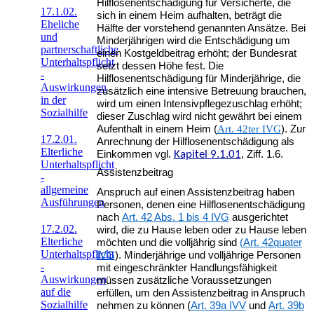
Hilflosenentschädigung für Versicherte, die
17.1.02.
sich in einem Heim aufhalten, beträgt die
Eheliche
Hälfte der vorstehend genannten Ansätze. Bei
und
Minderjährigen wird die Entschädigung um
partnerschaftliche
einen Kostgeldbeitrag erhöht; der Bundesrat
Unterhaltspflicht
setzt dessen Höhe fest. Die
-
Hilflosenentschädigung für Minderjährige, die
Auswirkungen
zusätzlich eine intensive Betreuung brauchen,
in der
wird um einen Intensivpflegezuschlag erhöht;
Sozialhilfe
dieser Zuschlag wird nicht gewährt bei einem
Aufenthalt in einem Heim (
Art. 42ter IVG
). Zur
17.2.01.
Anrechnung der Hilflosenentschädigung als
Elterliche
Einkommen vgl.
Kapitel 9.1.01
, Ziff. 1.6.
Unterhaltspflicht
Assistenzbeitrag
-
allgemeine
Anspruch auf einen Assistenzbeitrag haben
Ausführungen
Personen, denen eine Hilflosenentschädigung
nach
Art. 42 Abs. 1 bis 4 IVG
ausgerichtet
17.2.02.
wird, die zu Hause leben oder zu Hause leben
Elterliche
möchten und die volljährig sind
(Art. 42quater
Unterhaltspflicht
IVG
). Minderjährige und volljährige Personen
-
mit eingeschränkter Handlungsfähigkeit
Auswirkungen
müssen zusätzliche Voraussetzungen
auf die
erfüllen, um den Assistenzbeitrag in Anspruch
Sozialhilfe
nehmen zu können (
Art. 39a IVV
und
Art. 39b