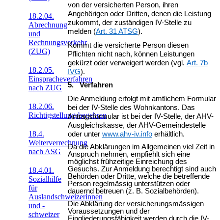
von der versicherten Person, ihren
Angehörigen oder Dritten, denen die Leistung
18.2.04.
zukommt, der zuständigen IV-Stelle zu
Abrechnung
melden (
Art. 31 ATSG
).
und
Rechnungsverkehr
Kommt die versicherte Person diesen
(ZUG)
Pflichten nicht nach, können Leistungen
gekürzt oder verweigert werden (vgl.
Art. 7b
18.2.05.
IVG
).
Einspracheverfahren
5. Verfahren
nach ZUG
Die Anmeldung erfolgt mit amtlichem Formular
18.2.06.
bei der IV-Stelle des Wohnkantons. Das
Richtigstellungsbegehren
Antragsformular ist bei der IV-Stelle, der AHV-
Ausgleichskasse, der AHV-Gemeindestelle
18.4.
oder unter
www.ahv-iv.info
erhältlich.
Weiterverrechnung
Da die Abklärungen im Allgemeinen viel Zeit in
nach ASG
Anspruch nehmen, empfiehlt sich eine
möglichst frühzeitige Einreichung des
Gesuchs. Zur Anmeldung berechtigt sind auch
18.4.01.
Behörden oder Dritte, welche die betreffende
Sozialhilfe
Person regelmässig unterstützen oder
für
dauernd betreuen (z. B. Sozialbehörden).
Auslandschweizerinnen
Die Abklärung der versicherungsmässigen
und -
Voraussetzungen und der
schweizer
Eingliederungsfähigkeit werden durch die IV-