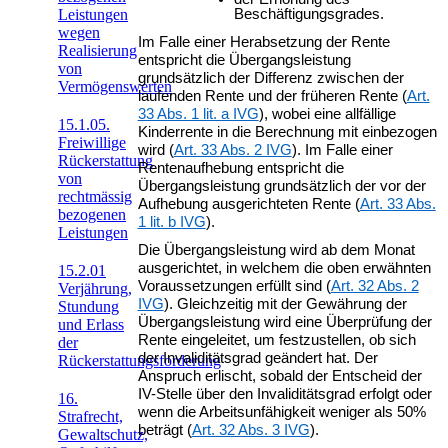
Leistungen
Beschäftigungsgrades.
wegen
Im Falle einer Herabsetzung der Rente
Realisierung
entspricht die Übergangsleistung
von
grundsätzlich der Differenz zwischen der
Vermögenswerten
laufenden Rente und der früheren Rente (
Art.
33 Abs. 1 lit. a IVG
), wobei eine allfällige
15.1.05.
Kinderrente in die Berechnung mit einbezogen
Freiwillige
wird (
Art. 33 Abs. 2 IVG
). Im Falle einer
Rückerstattung
Rentenaufhebung entspricht die
von
Übergangsleistung grundsätzlich der vor der
rechtmässig
Aufhebung ausgerichteten Rente (
Art. 33 Abs.
bezogenen
1 lit. b IVG
).
Leistungen
Die Übergangsleistung wird ab dem Monat
ausgerichtet, in welchem die oben erwähnten
15.2.01
Voraussetzungen erfüllt sind (
Art. 32 Abs. 2
Verjährung,
IVG
). Gleichzeitig mit der Gewährung der
Stundung
Übergangsleistung wird eine Überprüfung der
und Erlass
Rente eingeleitet, um festzustellen, ob sich
der
der Invaliditätsgrad geändert hat. Der
Rückerstattungsforderung
Anspruch erlischt, sobald der Entscheid der
IV-Stelle über den Invaliditätsgrad erfolgt oder
16.
wenn die Arbeitsunfähigkeit weniger als 50%
Strafrecht,
beträgt (
Art. 32 Abs. 3 IVG
).
Gewaltschutz,