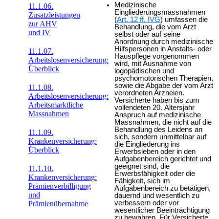
Medizinische
11.1.06.
Eingliederungsmassnahmen
Zusatzleistungen
(
Art. 12 ff. IVG
) umfassen die
zur AHV
Behandlung, die vom Arzt
und IV
selbst oder auf seine
Anordnung durch medizinische
Hilfspersonen in Anstalts- oder
11.1.07.
Hauspflege vorgenommen
Arbeitslosenversicherung:
wird, mit Ausnahme von
Überblick
logopädischen und
psychomotorischen Therapien,
sowie die Abgabe der vom Arzt
11.1.08.
verordneten Arzneien.
Arbeitslosenversicherung:
Versicherte haben bis zum
Arbeitsmarktliche
vollendeten 20. Altersjahr
Massnahmen
Anspruch auf medizinische
Massnahmen, die nicht auf die
Behandlung des Leidens an
11.1.09.
sich, sondern unmittelbar auf
Krankenversicherung:
die Eingliederung ins
Überblick
Erwerbsleben oder in den
Aufgabenbereich gerichtet und
geeignet sind, die
11.1.10.
Erwerbsfähigkeit oder die
Krankenversicherung:
Fähigkeit, sich im
Prämienverbilligung
Aufgabenbereich zu betätigen,
und
dauernd und wesentlich zu
verbessern oder vor
Prämienübernahme
wesentlicher Beeinträchtigung
zu bewahren. Für Versicherte