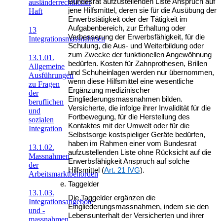
Bundesrat aufzustellenden Liste Anspruch auf
ausländerrechtlicher
jene Hilfsmittel, deren sie für die Ausübung der
Haft
Erwerbstätigkeit oder der Tätigkeit im
Aufgabenbereich, zur Erhaltung oder
13
Verbesserung der Erwerbsfähigkeit, für die
Integrationsmassnahmen
Schulung, die Aus- und Weiterbildung oder
zum Zwecke der funktionellen Angewöhnung
13.1.01.
bedürfen. Kosten für Zahnprothesen, Brillen
Allgemeine
und Schuheinlagen werden nur übernommen,
Ausführungen
wenn diese Hilfsmittel eine wesentliche
zu Fragen
Ergänzung medizinischer
der
Eingliederungsmassnahmen bilden.
beruflichen
Versicherte, die infolge ihrer Invalidität für die
und
Fortbewegung, für die Herstellung des
sozialen
Kontaktes mit der Umwelt oder für die
Integration
Selbstsorge kostspieliger Geräte bedürfen,
haben im Rahmen einer vom Bundesrat
13.1.02.
aufzustellenden Liste ohne Rücksicht auf die
Massnahmen
Erwerbsfähigkeit Anspruch auf solche
der
Hilfsmittel (
Art. 21 IVG
).
Arbeitsmarktbehörden
Taggelder
13.1.03.
Die Taggelder ergänzen die
Integrationsangebote
Eingliederungsmassnahmen, indem sie den
und -
Lebensunterhalt der Versicherten und ihrer
massnahmen