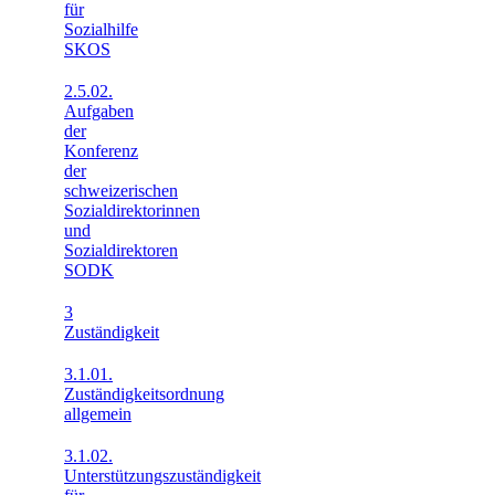
für
Sozialhilfe
SKOS
2.5.02.
Aufgaben
der
Konferenz
der
schweizerischen
Sozialdirektorinnen
und
Sozialdirektoren
SODK
3
Zuständigkeit
3.1.01.
Zuständigkeitsordnung
allgemein
3.1.02.
Unterstützungszuständigkeit