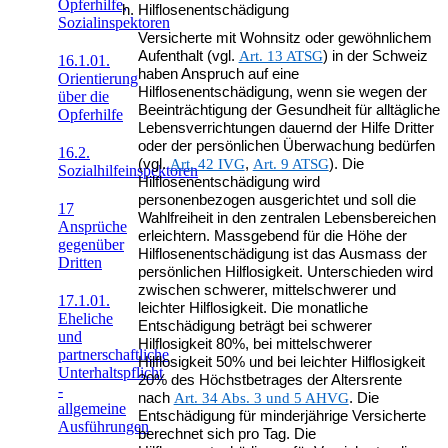
Opferhilfe,
Hilflosenentschädigung
Sozialinspektoren
Versicherte mit Wohnsitz oder gewöhnlichem
Aufenthalt (vgl.
Art. 13 ATSG
) in der Schweiz
16.1.01.
haben Anspruch auf eine
Orientierung
Hilflosenentschädigung, wenn sie wegen der
über die
Beeinträchtigung der Gesundheit für alltägliche
Opferhilfe
Lebensverrichtungen dauernd der Hilfe Dritter
oder der persönlichen Überwachung bedürfen
16.2.
(vgl.
Art. 42 IVG
,
Art. 9 ATSG
). Die
Sozialhilfeinspektoren
Hilflosenentschädigung wird
personenbezogen ausgerichtet und soll die
17
Wahlfreiheit in den zentralen Lebensbereichen
Ansprüche
erleichtern. Massgebend für die Höhe der
gegenüber
Hilflosenentschädigung ist das Ausmass der
Dritten
persönlichen Hilflosigkeit. Unterschieden wird
zwischen schwerer, mittelschwerer und
17.1.01.
leichter Hilflosigkeit. Die monatliche
Eheliche
Entschädigung beträgt bei schwerer
und
Hilflosigkeit 80%, bei mittelschwerer
partnerschaftliche
Hilflosigkeit 50% und bei leichter Hilflosigkeit
Unterhaltspflicht
20% des Höchstbetrages der Altersrente
-
nach
Art. 34 Abs. 3 und 5 AHVG
. Die
allgemeine
Entschädigung für minderjährige Versicherte
Ausführungen
berechnet sich pro Tag. Die