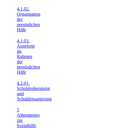
4.1.02.
Organisation
der
persönlichen
Hilfe
4.1.03.
Angebote
im
Rahmen
der
persönlichen
Hilfe
4.2.01.
Schuldenberatung
und
Schuldensanierung
5
Allgemeines
zur
Sozialhilfe