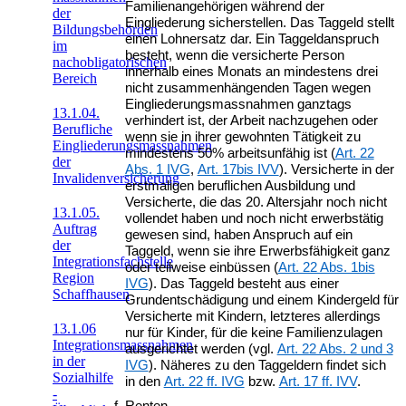
Familienangehörigen während der
der
Eingliederung sicherstellen. Das Taggeld stellt
Bildungsbehörden
einen Lohnersatz dar. Ein Taggeldanspruch
im
besteht, wenn die versicherte Person
nachobligatorischen
innerhalb eines Monats an mindestens drei
Bereich
nicht zusammenhängenden Tagen wegen
Eingliederungsmassnahmen ganztags
13.1.04.
verhindert ist, der Arbeit nachzugehen oder
Berufliche
wenn sie in ihrer gewohnten Tätigkeit zu
Eingliederungsmassnahmen
mindestens 50% arbeitsunfähig ist (
Art. 22
der
Abs. 1 IVG
,
Art. 17bis IVV
). Versicherte in der
Invalidenversicherung
erstmaligen beruflichen Ausbildung und
Versicherte, die das 20. Altersjahr noch nicht
13.1.05.
vollendet haben und noch nicht erwerbstätig
Auftrag
gewesen sind, haben Anspruch auf ein
der
Taggeld, wenn sie ihre Erwerbsfähigkeit ganz
Integrationsfachstelle
oder teilweise einbüssen (
Art. 22 Abs. 1bis
Region
IVG
). Das Taggeld besteht aus einer
Schaffhausen
Grundentschädigung und einem Kindergeld für
Versicherte mit Kindern, letzteres allerdings
13.1.06
nur für Kinder, für die keine Familienzulagen
Integrationsmassnahmen
ausgerichtet werden (vgl.
Art. 22 Abs. 2 und 3
in der
IVG
). Näheres zu den Taggeldern findet sich
Sozialhilfe
in den
Art. 22 ff. IVG
bzw.
Art. 17 ff. IVV
.
-