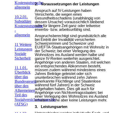
Kostengutsprache
2. Voraussetzungen der Leistungen
allgemein
Anspruch auf IV-Leistungen haben
Versicherte, die wegen eines
10.2.01.
Gesundheitsschadens (unabhängig von
Subsidiäre
dessen Ursache) voraussichtlich bleibend
oder für längere Zeit ganz oder teilweise
Kostengutsprache
erwerbs- bzw. arbeitsunfähig sind.
-
allgemein
Anspruchsberechtigt sind grundsätzlich alle
bei Eintritt der Invalidität versicherten
Schweizerinnen und Schweizer und
11 Weitere
EU/EFTA-Staatsangehörigen mit Wohnsitz in
Leistungen
der Schweiz; bei einer Verlegung des
Soziale
Wohnsitzes ins Ausland werden halbe und
Sicherheit
ganze IV-Renten weiterhin ausgerichtet.
Angehörige von anderen Staaten, mit welchen
ein entsprechendes Abkommen besteht,
11.1.01.
müssen zudem während mindestens eines
Überblick
Jahres Beiträge geleistet oder sich
über das
ununterbrochen während zehn Jahren
Bundesgesetz
(anerkannte Flüchtlinge und Staatenlose
während fünf Jahren) in der Schweiz
über den
aufgehalten haben. Dies gilt auch für
Allgemeinen
Angehörige von Nichtvertrags­staaten; bei
Teil des
einer Verlegung des Wohnsitzes ins Ausland
Sozialversicherungsrechts
erhalten solche aber keine Leistungen mehr.
(ATSG)
3. Leistungsarten