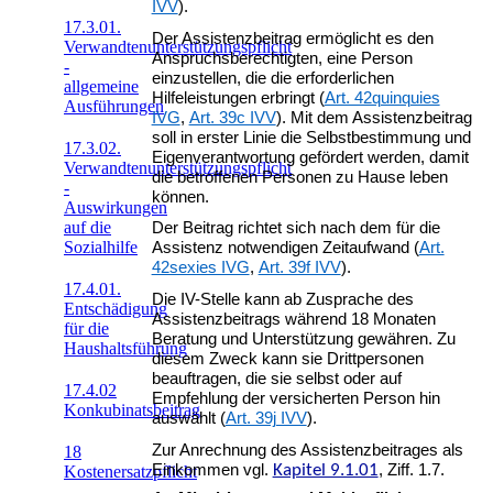
IVV
).
17.3.01.
Der Assistenzbeitrag ermöglicht es den
Verwandtenunterstützungspflicht
Anspruchsberechtigten, eine Person
-
einzustellen, die die erforderlichen
allgemeine
Hilfeleistungen erbringt (
Art. 42quinquies
Ausführungen
IVG
,
Art. 39c IVV
). Mit dem Assistenzbeitrag
soll in erster Linie die Selbstbestimmung und
17.3.02.
Eigenverantwortung gefördert werden, damit
Verwandtenunterstützungspflicht
die betroffenen Personen zu Hause leben
-
können.
Auswirkungen
auf die
Der Beitrag richtet sich nach dem für die
Sozialhilfe
Assistenz notwendigen Zeitaufwand (
Art.
42sexies IVG
,
Art. 39f IVV
).
17.4.01.
Die IV-Stelle kann ab Zusprache des
Entschädigung
Assistenzbeitrags während 18 Monaten
für die
Beratung und Unterstützung gewähren. Zu
Haushaltsführung
diesem Zweck kann sie Drittpersonen
beauftragen, die sie selbst oder auf
17.4.02
Empfehlung der versicherten Person hin
Konkubinatsbeitrag
auswählt (
Art. 39j IVV
).
Zur Anrechnung des Assistenzbeitrages als
18
Einkommen vgl.
Kapitel 9.1.01
, Ziff. 1.7.
Kostenersatzpflicht