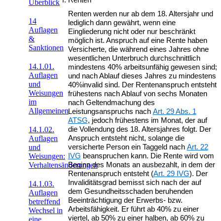
Renten
Überblick
Renten werden nur ab dem 18. Altersjahr und
14
lediglich dann gewährt, wenn eine
Auflagen
Eingliederung nicht oder nur beschränkt
&
möglich ist. Anspruch auf eine Rente haben
Sanktionen
Versicherte, die während eines Jahres ohne
wesentlichen Unterbruch durchschnittlich
14.1.01.
mindestens 40% arbeitsunfähig gewesen sind;
Auflagen
und nach Ablauf dieses Jahres zu mindestens
und
40%invalid sind. Der Rentenanspruch entsteht
Weisungen
frühestens nach Ablauf von sechs Monaten
im
nach Geltendmachung des
Allgemeinen
Leistungsanspruchs nach
Art. 29 Abs. 1
ATSG
, jedoch frühestens im Monat, der auf
die Vollendung des 18. Altersjahres folgt. Der
14.1.02.
Anspruch entsteht nicht, solange die
Auflagen
versicherte Person ein Taggeld nach
Art. 22
und
IVG
beanspruchen kann. Die Rente wird vom
Weisungen:
Beginn des Monats an ausbezahlt, in dem der
Verhaltensänderungen
Rentenanspruch entsteht (
Art. 29 IVG
). Der
Invaliditätsgrad bemisst sich nach der auf
14.1.03.
dem Gesundheitsschaden beruhenden
Auflagen
Beeinträchtigung der Erwerbs- bzw.
betreffend
Arbeitsfähigkeit. Er führt ab 40% zu einer
Wechsel in
viertel, ab 50% zu einer halben, ab 60% zu
eine