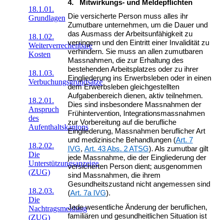
4. Mitwirkungs- und Meldepflichten
18.1.01.
Die versicherte Person muss alles ihr
Grundlagen
Zumutbare unternehmen, um die Dauer und
das Ausmass der Arbeitsunfähigkeit zu
18.1.02.
verringern und den Eintritt einer Invalidität zu
Weiterverrechenbare
verhindern. Sie muss an allen zumutbaren
Kosten
Massnahmen, die zur Erhaltung des
bestehenden Arbeitsplatzes oder zu ihrer
18.1.03.
Eingliederung ins Erwerbsleben oder in einen
Verbuchungsgrundsätze
dem Erwerbsleben gleichgestellten
Aufgabenbereich dienen, aktiv teilnehmen.
18.2.01.
Dies sind insbesondere Massnahmen der
Anspruch
Frühintervention, Integrationsmassnahmen
des
zur Vorbereitung auf die berufliche
Aufenthaltskantons
Eingliederung, Massnahmen beruflicher Art
und medizinische Behandlungen (
Art. 7
18.2.02.
IVG
,
Art. 43 Abs. 2 ATSG
). Als zumutbar gilt
Die
jede Massnahme, die der Eingliederung der
Unterstützungsanzeige
versicherten Person dient; ausgenommen
(ZUG)
sind Massnahmen, die ihrem
Gesundheitszustand nicht angemessen sind
18.2.03.
(
Art. 7a IVG
).
Die
Jede wesentliche Änderung der beruflichen,
Nachtragsmeldung
familiären und gesundheitlichen Situation ist
(ZUG)