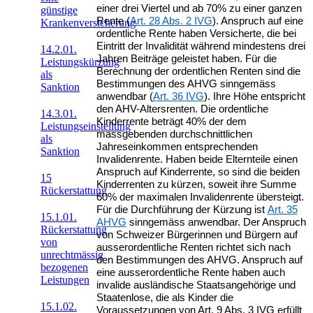
einer drei Viertel und ab 70% zu einer ganzen
günstige
Rente (
Art. 28 Abs. 2 IVG
). Anspruch auf eine
Krankenversicherung
ordentliche Rente haben Versicherte, die bei
Eintritt der Invalidität während mindestens drei
14.2.01.
Jahren Beiträge geleistet haben. Für die
Leistungskürzung
Berechnung der ordentlichen Renten sind die
als
Bestimmungen des AHVG sinngemäss
Sanktion
anwendbar (
Art. 36 IVG
). Ihre Höhe entspricht
den AHV-Altersrenten. Die ordentliche
14.3.01.
Kinderrente beträgt 40% der dem
Leistungseinstellung
massgebenden durchschnittlichen
als
Jahreseinkommen entsprechenden
Sanktion
Invalidenrente. Haben beide Elternteile einen
Anspruch auf Kinderrente, so sind die beiden
15
Kinderrenten zu kürzen, soweit ihre Summe
Rückerstattung
60% der maximalen Invalidenrente übersteigt.
Für die Durchführung der Kürzung ist
Art. 35
15.1.01.
AHVG
sinngemäss anwendbar. Der Anspruch
Rückerstattung
von Schweizer Bürgerinnen und Bürgern auf
von
ausserordentliche Renten richtet sich nach
unrechtmässig
den Bestimmungen des AHVG. Anspruch auf
bezogenen
eine ausserordentliche Rente haben auch
Leistungen
invalide ausländische Staatsangehörige und
Staatenlose, die als Kinder die
15.1.02.
Voraussetzungen von Art. 9 Abs. 3 IVG erfüllt