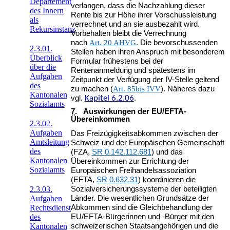
Departement
verlangen, dass die Nachzahlung dieser
des Innern
Rente bis zur Höhe ihrer Vorschussleistung
als
verrechnet und an sie ausbezahlt wird.
Rekursinstanz
Vorbehalten bleibt die Verrechnung
nach
Art. 20 AHVG
. Die bevorschussenden
2.3.01.
Stellen haben ihren Anspruch mit besonderem
Überblick
Formular frühestens bei der
über die
Rentenanmeldung und spätestens im
Aufgaben
Zeitpunkt der Verfügung der IV-Stelle geltend
des
zu machen (
Art. 85bis IVV
). Näheres dazu
Kantonalen
vgl.
Kapitel 6.2.06
.
Sozialamts
7. Auswirkungen der EU/EFTA-
Übereinkommen
2.3.02.
Aufgaben
Das Freizügigkeitsabkommen zwischen der
Amtsleitung
Schweiz und der Europäischen Gemeinschaft
des
(FZA,
SR 0.142.112.681
) und das
Kantonalen
Übereinkommen zur Errichtung der
Sozialamts
Europäischen Freihandelsassoziation
(EFTA,
SR 0.632.31
) koordinieren die
Sozialversicherungssysteme der beteiligten
2.3.03.
Länder. Die wesentlichen Grundsätze der
Aufgaben
Abkommen sind die Gleichbehandlung der
Rechtsdienst
EU/EFTA-Bürgerinnen und -Bürger mit den
des
schweizerischen Staatsangehörigen und die
Kantonalen