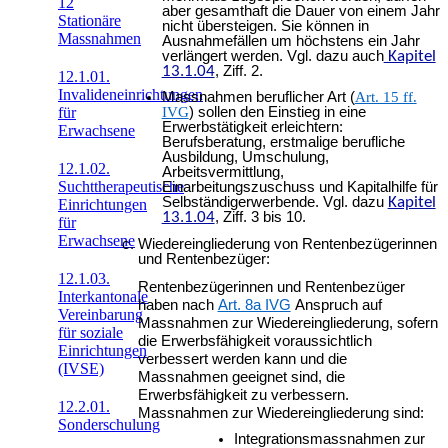
12
aber gesamthaft die Dauer von einem Jahr
Stationäre
nicht übersteigen. Sie können in
Massnahmen
Ausnahmefällen um höchstens ein Jahr
verlängert werden. Vgl. dazu auch
Kapitel
13.1.04
, Ziff. 2.
12.1.01.
Invalideneinrichtungen
Massnahmen beruflicher Art (
Art. 15 ff.
für
IVG
) sollen den Einstieg in eine
Erwerbstätigkeit erleichtern:
Erwachsene
Berufsberatung, erstmalige berufliche
Ausbildung, Umschulung,
12.1.02.
Arbeitsvermittlung,
Suchttherapeutische
Einarbeitungszuschuss und Kapitalhilfe für
Selbständigerwerbende. Vgl. dazu
Kapitel
Einrichtungen
13.1.04
, Ziff. 3 bis 10.
für
Erwachsene
Wiedereingliederung von Rentenbezügerinnen
und Rentenbezüger:
12.1.03.
Rentenbezügerinnen und Rentenbezüger
Interkantonale
haben nach
Art. 8a IVG
Anspruch auf
Vereinbarung
Massnahmen zur Wiedereingliederung, sofern
für soziale
die Erwerbsfähigkeit voraussichtlich
Einrichtungen
verbessert werden kann und die
(IVSE)
Massnahmen geeignet sind, die
Erwerbsfähigkeit zu verbessern.
12.2.01.
Massnahmen zur Wiedereingliederung sind:
Sonderschulung
Integrationsmassnahmen zur