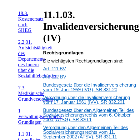
11.1.03.
18.3.
Kostenersatz
Invalidenversicherung
nach
SHEG
(IV)
2.2.01.
Aufsichtstätigkeit
Rechtsgrundlagen
des
Departements
Die wichtigsten Rechtsgrundlagen sind:
des Innern
Art. 111 BV
über die
Sozialhilfebehörden
Art. 112 BV
Bundesgesetz über die Invalidenversicherung
7.3.
vom 19. Juni 1959 (IVG), SR 831.20
Medizinische
Verordnung über die Invalidenversicherung
Grundversorgung
vom 17. Januar 1961 (IVV), SR 832.201
Bundesgesetz über den Allgemeinen Teil des
1
Sozialversicherungsrechts vom 6. Oktober
Verwaltungsrechtliche
2000 (ATSG), SR 830.1
Grundlagen
Verordnung über den Allgemeinen Teil des
Sozialversicherungsrechts vom 11.
1.1.01.
September 2002 (ATSV), SR 831.11
Grundlagen