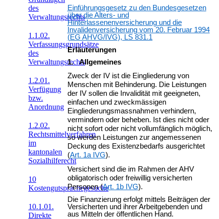
des
Einführungsgesetz zu den Bundesgesetzen
über die Alters- und
Verwaltungsrechts
Hinterlassenenversicherung und die
Invalidenversicherung vom 20. Februar 1994
1.1.02.
(EG AHVG/IVG), LS 831.1
Verfassungsgrundsätze
Erläuterungen
des
Verwaltungsrechts
1. Allgemeines
Zweck der IV ist die Eingliederung von
1.2.01.
Menschen mit Behinderung. Die Leistungen
Verfügung
der IV sollen die Invalidität mit geeigneten,
bzw.
einfachen und zweckmässigen
Anordnung
Eingliederungsmassnah­men verhindern,
vermindern oder beheben. Ist dies nicht oder
1.2.02.
nicht sofort oder nicht vollumfänglich möglich,
Rechtsmittelverfahren
so werden Leistungen zur angemessenen
im
Deckung des Existenzbedarfs ausgerichtet
kantonalen
(
Art. 1a IVG
).
Sozialhilferecht
Versichert sind die im Rahmen der AHV
obligatorisch oder freiwillig versicherten
10
Personen (
Art. 1b IVG
).
Kostengutsprachegesuche
Die Finanzierung erfolgt mittels Beiträgen der
10.1.01.
Versicherten und ihrer Arbeitgebenden und
aus Mitteln der öffentlichen Hand.
Direkte