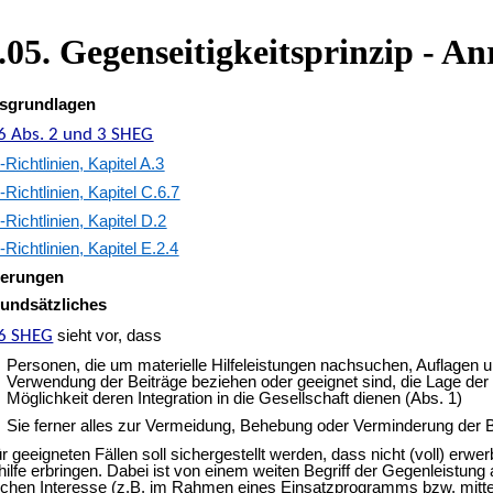
.05. Gegenseitigkeitsprinzip - A
sgrundlagen
26 Abs. 2 und 3 SHEG
ichtlinien, Kapitel A.3
ichtlinien, Kapitel C.6.7
ichtlinien, Kapitel D.2
ichtlinien, Kapitel E.2.4
terungen
undsätzliches
26 SHEG
sieht vor, dass
Personen, die um materielle Hilfeleistungen nachsuchen, Auflagen u
Verwendung der Beiträge beziehen oder geeignet sind, die Lage der 
Möglichkeit deren Integration in die Gesellschaft dienen (Abs. 1)
Sie ferner alles zur Vermeidung, Behebung oder Verminderung der Be
ür geeigneten Fällen soll sichergestellt werden, dass nicht (voll) erwe
hilfe erbringen. Dabei ist von einem weiten Begriff der Gegenleistu
lichen Interesse (z.B. im Rahmen eines Einsatzprogramms bzw. mittels