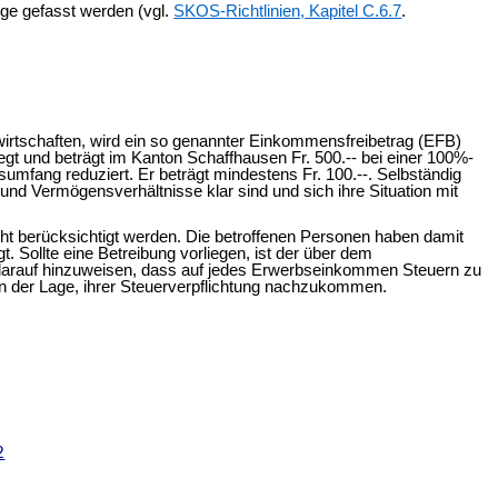
uge gefasst werden (vgl.
SKOS-Richtlinien, Kapitel C.6.7
.
irtschaften, wird ein so genannter Einkommensfreibetrag (EFB)
gt und beträgt im Kanton Schaffhausen Fr. 500.-- bei einer 100%-
sumfang reduziert. Er beträgt mindestens Fr. 100.--. Selbständig
d Vermögensverhältnisse klar sind und sich ihre Situation mit
t berücksichtigt werden. Die betroffenen Personen haben damit
. Sollte eine Betreibung vorliegen, ist der über dem
 darauf hinzuweisen, dass auf jedes Erwerbseinkommen Steuern zu
in der Lage, ihrer Steuerverpflichtung nachzukommen.
2