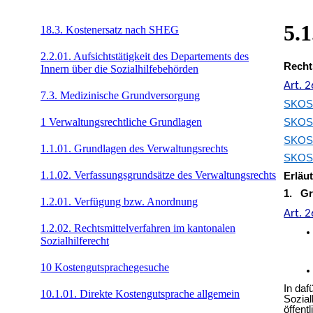
5.1
18.3. Kostenersatz nach SHEG
2.2.01. Aufsichtstätigkeit des Departements des
Recht
Innern über die Sozialhilfebehörden
Art. 
7.3. Medizinische Grundversorgung
SKOS-R
1 Verwaltungsrechtliche Grundlagen
SKOS-R
SKOS-R
1.1.01. Grundlagen des Verwaltungsrechts
SKOS-R
1.1.02. Verfassungsgrundsätze des Verwaltungsrechts
Erläu
1. Gr
1.2.01. Verfügung bzw. Anordnung
Art. 
1.2.02. Rechtsmittelverfahren im kantonalen
Sozialhilferecht
10 Kostengutsprachegesuche
In daf
10.1.01. Direkte Kostengutsprache allgemein
Sozial
öffent