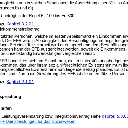
öglicht, kann in solchen Situationen die Ausrichtung einer IZU ins A
erungen b) und c)).
U beträgt in der Regel Fr. 100 bis Fr. 300.--
dazu
Kapitel 8.2.01
inkommensfreibetrag
tützten Personen, welche im ersten Arbeitsmarkt ein Einkommen erw
t. Der EFB wird in Abhängigkeit des Beschäftigungsumfangs festgele
lung. Bei einer Teilzeitarbeit wird er entsprechend dem Beschäftigung
enden kann der EFB ausgerichtet werden, soweit die Einkommens- un
von unselbständig Erwerbstätigen vergleichen lässt.
FB handelt es sich um Einnahmen, die im Unterstützungsbudget nich
nkommen, das über ihrem sozialhilferechtlichen Existenzminimum liegt
bungsrechtlichen Existenzminimum liegende Betrag pfändbar. Es ist
hten sind. Durch die Gewährung des EFB ist die unterstützte Person 
dazu
Kapitel 9.1.01
.
sprechung
hilfen
 Leistungsvereinbarung bzw. Integrationsvertrag siehe
Kapitel 6.3.0
elle Dienstleistungen für das Sozialwesen