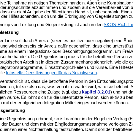
tive Teilnahme an nötigen Therapien handeln. Auch eine Kombination vo
ederungsschritte abzustimmen und zudem auf die Vereinbarkeit von be
 dass es nicht Aufgabe der öffentlichen Hand ist, unbeschränkt Einglie
der Hilfesuchenden, sich um die Erbringung von Gegenleistungen zu
inzip von Leistung und Gegenleistung ist auch in den
SKOS-Richtlini
elsetzung
ter Linie soll durch Anreize (seien es positive oder negative) eine Ä
ung wird einerseits ein Anreiz dafür geschaffen, dass eine unterstüt
hme an einem Integrations- oder Beschäftigungsprogramm, um Freiwill
nsuche handeln. Die Gegenleistung muss für die betroffene Person zu
 praktischen Arbeit ist in diesem Zusammenhang sicherlich, wie die
ntegrationsprogramme, Einsatzmöglichkeiten und Kurse. Eine Hilfest
 die
Infostelle Dienstleistungen für das Sozialwesen
.
verständlich ist, dass die betroffene Person in den Entscheidungsp
ivieren, tut sie also das, was von ihr erwartet wird, wird sie belohnt.
lichen Ressourcen eine Zulage (vgl. dazu
Kapitel 8.2.01
) und hat d
gen würde. Es lohnt sich für die unterstützte Person, sich aktiv zu bem
a mit der erfolgreichen Integration Mittel eingespart werden können.
sgestaltung
ine Gegenleistung erbracht, so ist darüber in der Regel ein Vertrag 
der Dauer und dem mit der Eingliederungsmassnahme verfolgten Ziel 
uenzen einer Nichteinhaltung festzuhalten. Damit soll der betroffe