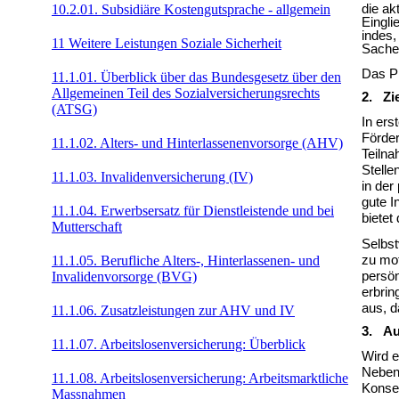
10.2.01. Subsidiäre Kostengutsprache - allgemein
die ak
Eingli
indes,
11 Weitere Leistungen Soziale Sicherheit
Sache 
Das Pr
11.1.01. Überblick über das Bundesgesetz über den
Allgemeinen Teil des Sozialversicherungsrechts
2. Zi
(ATSG)
In ers
Förder
11.1.02. Alters- und Hinterlassenenvorsorge (AHV)
Teilna
Stelle
11.1.03. Invalidenversicherung (IV)
in der
gute I
11.1.04. Erwerbsersatz für Dienstleistende und bei
bietet
Mutterschaft
Selbst
zu mot
11.1.05. Berufliche Alters-, Hinterlassenen- und
persön
Invalidenvorsorge (BVG)
erbrin
aus, d
11.1.06. Zusatzleistungen zur AHV und IV
3. Au
11.1.07. Arbeitslosenversicherung: Überblick
Wird e
Neben 
11.1.08. Arbeitslosenversicherung: Arbeitsmarktliche
Konseq
Massnahmen