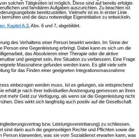
n solchen Tätigkeiten ist möglich. Diese sind auf bereits erfolgte
ruflichen und familiären Aufgaben auszurichten. Zu beachten ist
derungsangebote bereitzustellen. Vielmehr ist es in erster Linie
 bemühen und die dazu notwendige Eigeninitiative zu entwickeln.
en, Kapitel A.3
, Abs. 6 und 7, abgebildet.
nderung des Verhaltens einer Person bewirkt werden. Im Sinne der
zte Person eine Gegenleistung erbringt. Dabei kann es sich um die
igenarbeit, das Absolvieren einer Therapie oder die aktive
mutbar und geeignet sein, ihre Situation zu verbessern. Eine Frage
 geeignete Massnahme gefunden werden kann. Es gibt viele sehr
ellung für das Finden einer geeigneten Integrationsmassnahme
rozess einbezogen werden muss. Ist es gelungen, sie entsprechend
 Sie erhält je nach ihrer individuellen Anstrengung gemessen an ihren
amit mehr Geld zur Verfügung, als wenn sie die Gegenleistung nicht
ühen. Dies wirkt sich langfristig auch positiv auf die Gesellschaft
(Eingliederungsvertrag bzw. Leistungsvereinbarung) zu schliessen.
sind darin auch die gegenseitigen Rechte und Pflichten sowie die
nen Person klarwerden, was sie vom Sozialdienst erwarten kann, was