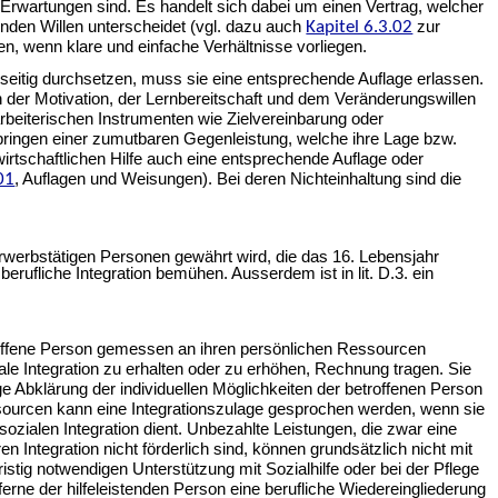
 Erwartungen sind. Es handelt sich dabei um einen Vertrag, welcher
enden Willen unterscheidet (vgl. dazu auch
Kapitel 6.3.02
zur
n, wenn klare und einfache Verhältnisse vorliegen.
eitig durchsetzen, muss sie eine entsprechende Auflage erlassen.
der Motivation, der Lernbereitschaft und dem Veränderungswillen
arbeiterischen Instrumenten wie Zielvereinbarung oder
rbringen einer zumutbaren Gegenleistung, welche ihre Lage bzw.
rtschaftlichen Hilfe auch eine entsprechende Auflage oder
01
, Auflagen und Weisungen). Bei deren Nichteinhaltung sind die
t erwerbstätigen Personen gewährt wird, die das 16. Lebensjahr
erufliche Integration bemühen. Ausserdem ist in lit. D.3. ein
etroffene Person gemessen an ihren persönlichen Ressourcen
ale Integration zu erhalten oder zu erhöhen, Rechnung tragen. Sie
ige Abklärung der individuellen Möglichkeiten der betroffenen Person
ssourcen kann eine Integrationszulage gesprochen werden, wenn sie
ozialen Integration dient. Unbezahlte Leistungen, die zwar eine
n Integration nicht förderlich sind, können grundsätzlich nicht mit
istig notwendigen Unterstützung mit Sozialhilfe oder bei der Pflege
ne der hilfeleistenden Person eine berufliche Wiedereingliederung