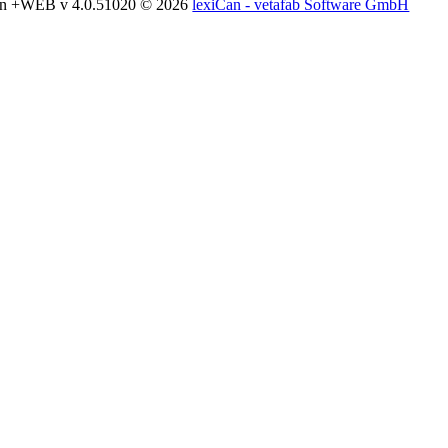
an +WEB v 4.0.51020
© 2026
lexiCan - vetafab Software GmbH