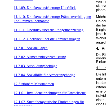
von ih
sich v
11.1.09. Krankenversicherung: Überblick
planmä
11.1.10. Krankenversicherung: Prämienverbilligung
Möchte
und Prämienübernahme
Da der
der be
Eingli
11.1.11. Überblick über die Pflegefinanzierung
jene i
Weisun
11.1.12. Überblick über die Familienzulagen
anged
11.2.01. Sozialzulagen
4. An
Die Ri
11.2.02. Alimentenbevorschussung
vollen
Einkom
11.2.03. Ausbildungsbeiträge
4.1 In
Die In
11.2.04. Sozialhilfe für Armeeangehörige
untern
ist da
12 Stationäre Massnahmen
erford
eine p
12.1.01. Invalideneinrichtungen für Erwachsene
indivi
einer 
12.1.02. Suchttherapeutische Einrichtungen für
eines 