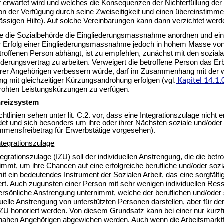
r erwartet wird und welches die Konsequenzen der Nichterfüllung der
on der Verfügung durch seine Zweiseitigkeit und einen übereinstimm
ssigen Hilfe). Auf solche Vereinbarungen kann dann verzichtet werde
 die Sozialbehörde die Eingliederungsmassnahme anordnen und eins
 Erfolg einer Eingliederungsmassnahme jedoch in hohem Masse von 
troffenen Person abhängt, ist zu empfehlen, zunächst mit den sozial
ederungsvertrag zu arbeiten. Verweigert die betroffene Person das E
hrer Angehörigen verbessern würde, darf im Zusammenhang mit der wi
g mit gleichzeitiger Kürzungsandrohung erfolgen (vgl.
Kapitel 14.1.
rohten Leistungskürzungen zu verfügen.
reizsystem
chtlinien sehen unter lit. C.2. vor, dass eine Integrationszulage nich
det und sich besonders um ihre oder ihrer Nächsten soziale und/oder b
mensfreibetrag für Erwerbstätige vorgesehen).
tegrationszulage
tegrationszulage (IZU) soll der individuellen Anstrengung, die die b
immt, um ihre Chancen auf eine erfolgreiche berufliche und/oder sozi
mit ein bedeutendes Instrument der Sozialen Arbeit, das eine sorgfält
ert. Auch zugunsten einer Person mit sehr wenigen individuellen Re
ersönliche Anstrengung unternimmt, welche der beruflichen und/oder s
duelle Anstrengung von unterstützten Personen darstellen, aber für dere
IZU honoriert werden. Von diesem Grundsatz kann bei einer nur kurzfr
nahen Angehörigen abgewichen werden. Auch wenn die Arbeitsmarktfer