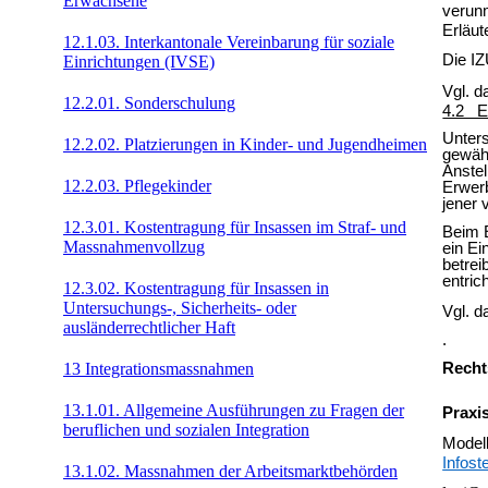
Erwachsene
verunm
Erläut
12.1.03. Interkantonale Vereinbarung für soziale
Die IZ
Einrichtungen (IVSE)
Vgl. 
12.2.01. Sonderschulung
4.2 E
Unters
12.2.02. Platzierungen in Kinder- und Jugendheimen
gewähr
Anstel
12.2.03. Pflegekinder
Erwerb
jener 
12.3.01. Kostentragung für Insassen im Straf- und
Beim E
Massnahmenvollzug
ein Ei
betrei
entric
12.3.02. Kostentragung für Insassen in
Untersuchungs-, Sicherheits- oder
Vgl. 
ausländerrechtlicher Haft
.
Recht
13 Integrationsmassnahmen
13.1.01. Allgemeine Ausführungen zu Fragen der
Praxis
beruflichen und sozialen Integration
Modell
Infost
13.1.02. Massnahmen der Arbeitsmarktbehörden